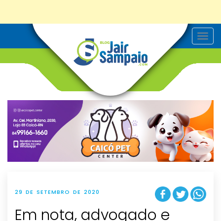
T
o
g
g
l
e
n
a
v
i
g
a
t
i
o
n
29 DE SETEMBRO DE 2020
Em nota, advogado e