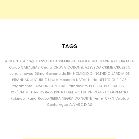
TAGS
ACIDENTE
Alcaçuz
ASSALTO
ASSEMBLEIA LEGISLATIVA DO RN
Assu
BATATA
Caicó
CARAÚBAS
Ceará
CHUVA
CORONEL AZEVEDO
CRIME
CRUZETA
currais novos
Dilma
Governo do RN
HOMICÍDIO
INCÊNDIO
JARDIM DE
PIRANHAS
JUCURUTU
LULA
Mossoró
NATAL
Nilda
NÉLTER QUEIROZ
Pagamento
PARAÍBA
PARELHAS
Parnamirim
POLÍCIA
POLÍCIA CIVIL
POLÍCIA MILITAR
Política
PRF
RAFAEL MOTTA
RN
ROBERTO GERMANO
Robinson Faria
Roubo
SERRA NEGRA DO NORTE
Temer
UFRN
Vivaldo
Costa
Água
ÁLVARO DIAS