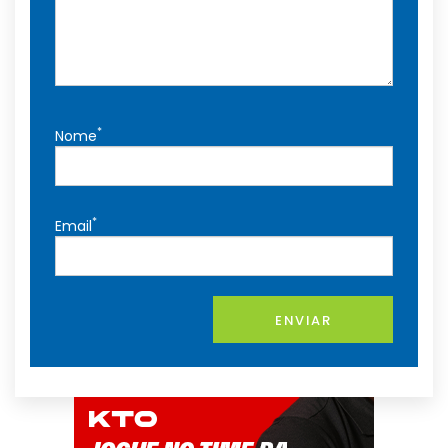
*
Nome
*
Email
ENVIAR