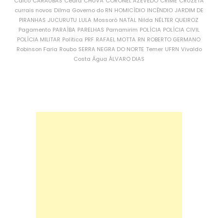
Caicó
CARAÚBAS
Ceará
CHUVA
CORONEL AZEVEDO
CRIME
CRUZETA
currais novos
Dilma
Governo do RN
HOMICÍDIO
INCÊNDIO
JARDIM DE
PIRANHAS
JUCURUTU
LULA
Mossoró
NATAL
Nilda
NÉLTER QUEIROZ
Pagamento
PARAÍBA
PARELHAS
Parnamirim
POLÍCIA
POLÍCIA CIVIL
POLÍCIA MILITAR
Política
PRF
RAFAEL MOTTA
RN
ROBERTO GERMANO
Robinson Faria
Roubo
SERRA NEGRA DO NORTE
Temer
UFRN
Vivaldo
Costa
Água
ÁLVARO DIAS