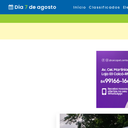
Dia
7
de agosto
Início
Classificados
El