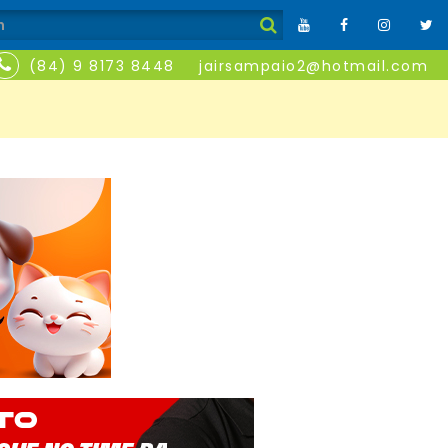
(84) 9 8173 8448
jairsampaio2@hotmail.com