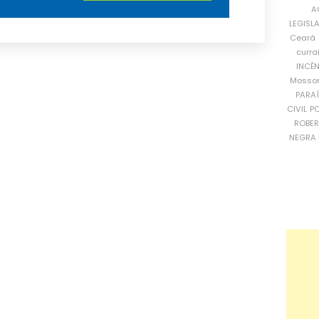
A
LEGISL
Ceará
curra
INCÊ
Mosso
PARA
CIVIL
PO
ROBE
NEGRA 