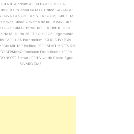
CIDENTE
Alcaçuz
ASSALTO
ASSEMBLEIA
ATIVA DO RN
Assu
BATATA
Caicó
CARAÚBAS
CHUVA
CORONEL AZEVEDO
CRIME
CRUZETA
is novos
Dilma
Governo do RN
HOMICÍDIO
NDIO
JARDIM DE PIRANHAS
JUCURUTU
LULA
ró
NATAL
Nilda
NÉLTER QUEIROZ
Pagamento
ÍBA
PARELHAS
Parnamirim
POLÍCIA
POLÍCIA
LÍCIA MILITAR
Política
PRF
RAFAEL MOTTA
RN
RTO GERMANO
Robinson Faria
Roubo
SERRA
DO NORTE
Temer
UFRN
Vivaldo Costa
Água
ÁLVARO DIAS