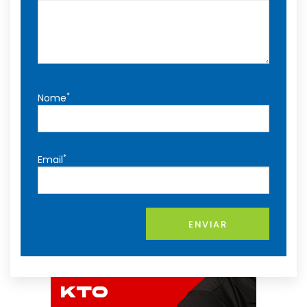
*
Nome
*
Email
ENVIAR