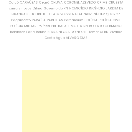
Caicó
CARAÚBAS
Ceará
CHUVA
CORONEL AZEVEDO
CRIME
CRUZETA
currais novos
Dilma
Governo do RN
HOMICÍDIO
INCÊNDIO
JARDIM DE
PIRANHAS
JUCURUTU
LULA
Mossoró
NATAL
Nilda
NÉLTER QUEIROZ
Pagamento
PARAÍBA
PARELHAS
Parnamirim
POLÍCIA
POLÍCIA CIVIL
POLÍCIA MILITAR
Política
PRF
RAFAEL MOTTA
RN
ROBERTO GERMANO
Robinson Faria
Roubo
SERRA NEGRA DO NORTE
Temer
UFRN
Vivaldo
Costa
Água
ÁLVARO DIAS