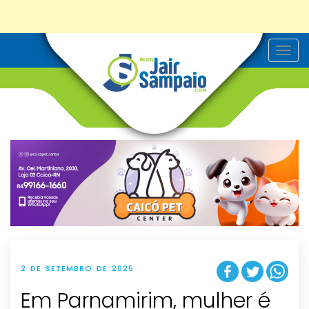
T
o
g
g
l
e
n
a
v
i
g
a
t
i
o
n
2 DE SETEMBRO DE 2025
Em Parnamirim, mulher é