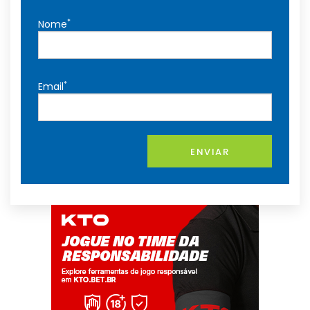
*
Nome
*
Email
ENVIAR