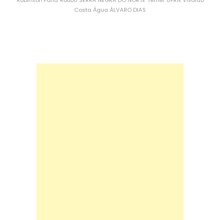
Robinson Faria
Roubo
SERRA NEGRA DO NORTE
Temer
UFRN
Vivaldo
Costa
Água
ÁLVARO DIAS