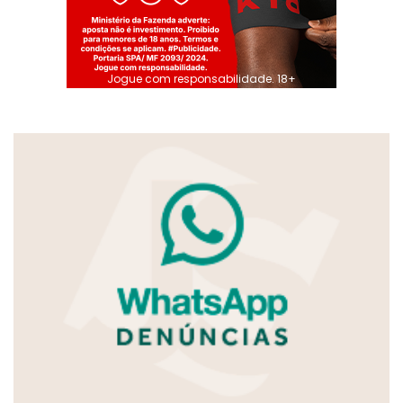
Jogue com responsabilidade. 18+