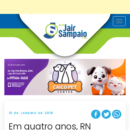
T
o
g
g
l
e
n
a
v
i
g
a
t
i
o
n
10 DE JANEIRO DE 2018
Em quatro anos, RN