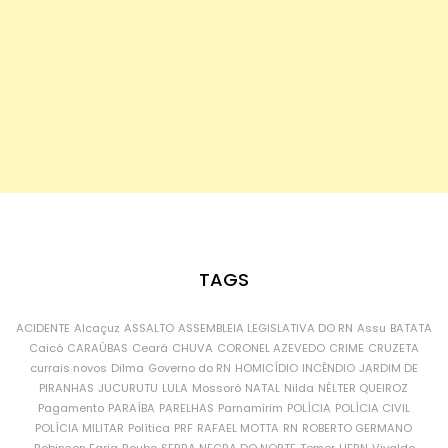
TAGS
ACIDENTE
Alcaçuz
ASSALTO
ASSEMBLEIA LEGISLATIVA DO RN
Assu
BATATA
Caicó
CARAÚBAS
Ceará
CHUVA
CORONEL AZEVEDO
CRIME
CRUZETA
currais novos
Dilma
Governo do RN
HOMICÍDIO
INCÊNDIO
JARDIM DE
PIRANHAS
JUCURUTU
LULA
Mossoró
NATAL
Nilda
NÉLTER QUEIROZ
Pagamento
PARAÍBA
PARELHAS
Parnamirim
POLÍCIA
POLÍCIA CIVIL
POLÍCIA MILITAR
Política
PRF
RAFAEL MOTTA
RN
ROBERTO GERMANO