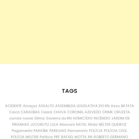
TAGS
ACIDENTE
Alcaçuz
ASSALTO
ASSEMBLEIA LEGISLATIVA DO RN
Assu
BATATA
Caicó
CARAÚBAS
Ceará
CHUVA
CORONEL AZEVEDO
CRIME
CRUZETA
currais novos
Dilma
Governo do RN
HOMICÍDIO
INCÊNDIO
JARDIM DE
PIRANHAS
JUCURUTU
LULA
Mossoró
NATAL
Nilda
NÉLTER QUEIROZ
Pagamento
PARAÍBA
PARELHAS
Parnamirim
POLÍCIA
POLÍCIA CIVIL
POLÍCIA MILITAR
Política
PRF
RAFAEL MOTTA
RN
ROBERTO GERMANO