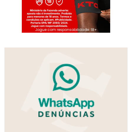
Jogue com responsabilidade. 18+