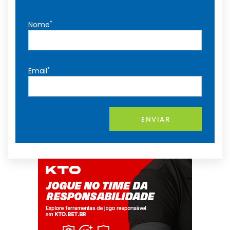
*
Nome
*
Email
ENVIAR