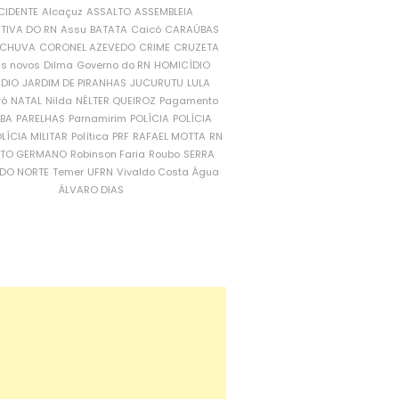
CIDENTE
Alcaçuz
ASSALTO
ASSEMBLEIA
ATIVA DO RN
Assu
BATATA
Caicó
CARAÚBAS
CHUVA
CORONEL AZEVEDO
CRIME
CRUZETA
is novos
Dilma
Governo do RN
HOMICÍDIO
NDIO
JARDIM DE PIRANHAS
JUCURUTU
LULA
ró
NATAL
Nilda
NÉLTER QUEIROZ
Pagamento
ÍBA
PARELHAS
Parnamirim
POLÍCIA
POLÍCIA
LÍCIA MILITAR
Política
PRF
RAFAEL MOTTA
RN
RTO GERMANO
Robinson Faria
Roubo
SERRA
DO NORTE
Temer
UFRN
Vivaldo Costa
Água
ÁLVARO DIAS