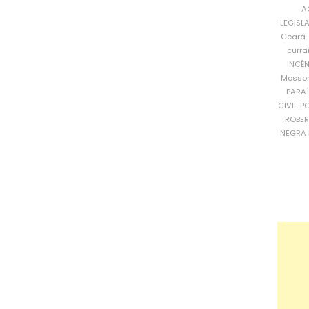
A
LEGISL
Ceará
curra
INCÊ
Mosso
PARA
CIVIL
PO
ROBE
NEGRA 