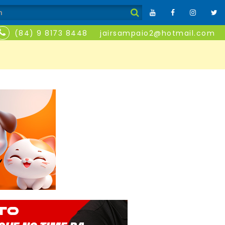
(84) 9 8173 8448
jairsampaio2@hotmail.com