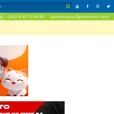
(84) 9 8173 8448
jairsampaio2@hotmail.com