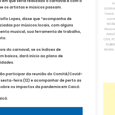
 em que seria realizado o carnaval e com o
A
e os artistas e músicos passam.
LEGISL
Ceará
dolfo Lopes, disse que “acompanha de
curra
INCÊ
nciadas por músicos locais, com alguns
Mosso
ento musical, sua ferramenta de trabalho,
PARA
nto.
CIVIL
PO
ROBE
is do carnaval, se os índices de
NEGRA 
m baixos, dará início ao plano de
idades.
ão participar da reunião do Comitê/Covid-
a sexta-feira (12) e acompanhar de perto as
sobre os impactos da pandemia em Caicó.
icó.