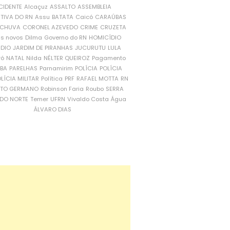
CIDENTE
Alcaçuz
ASSALTO
ASSEMBLEIA
ATIVA DO RN
Assu
BATATA
Caicó
CARAÚBAS
CHUVA
CORONEL AZEVEDO
CRIME
CRUZETA
is novos
Dilma
Governo do RN
HOMICÍDIO
NDIO
JARDIM DE PIRANHAS
JUCURUTU
LULA
ró
NATAL
Nilda
NÉLTER QUEIROZ
Pagamento
ÍBA
PARELHAS
Parnamirim
POLÍCIA
POLÍCIA
LÍCIA MILITAR
Política
PRF
RAFAEL MOTTA
RN
RTO GERMANO
Robinson Faria
Roubo
SERRA
DO NORTE
Temer
UFRN
Vivaldo Costa
Água
ÁLVARO DIAS