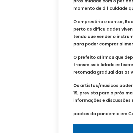
proximidade com o período
momento de dificuldade qu
O empresário e cantor, Ro
perto as dificuldades vive
tendo que vender o instrum
para poder comprar alime
O prefeito afirmou que depo
transmissibilidade estivere
retomada gradual das ativ
Os artistas/músicos poder
19, prevista para a próxim
informações e discussões 
pactos da pandemia em Ca