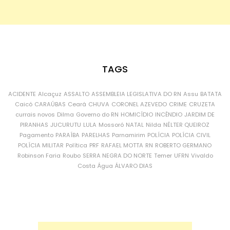
TAGS
ACIDENTE
Alcaçuz
ASSALTO
ASSEMBLEIA LEGISLATIVA DO RN
Assu
BATATA
Caicó
CARAÚBAS
Ceará
CHUVA
CORONEL AZEVEDO
CRIME
CRUZETA
currais novos
Dilma
Governo do RN
HOMICÍDIO
INCÊNDIO
JARDIM DE
PIRANHAS
JUCURUTU
LULA
Mossoró
NATAL
Nilda
NÉLTER QUEIROZ
Pagamento
PARAÍBA
PARELHAS
Parnamirim
POLÍCIA
POLÍCIA CIVIL
POLÍCIA MILITAR
Política
PRF
RAFAEL MOTTA
RN
ROBERTO GERMANO
Robinson Faria
Roubo
SERRA NEGRA DO NORTE
Temer
UFRN
Vivaldo
Costa
Água
ÁLVARO DIAS