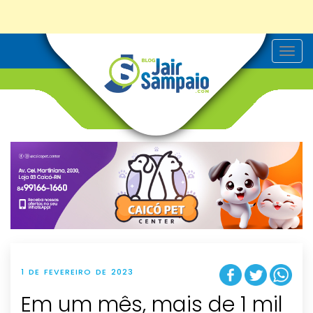
T
o
g
g
l
e
n
a
v
i
g
a
t
i
o
n
1 DE FEVEREIRO DE 2023
Em um mês, mais de 1 mil