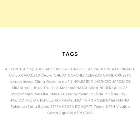
TAGS
ACIDENTE
Alcaçuz
ASSALTO
ASSEMBLEIA LEGISLATIVA DO RN
Assu
BATATA
Caicó
CARAÚBAS
Ceará
CHUVA
CORONEL AZEVEDO
CRIME
CRUZETA
currais novos
Dilma
Governo do RN
HOMICÍDIO
INCÊNDIO
JARDIM DE
PIRANHAS
JUCURUTU
LULA
Mossoró
NATAL
Nilda
NÉLTER QUEIROZ
Pagamento
PARAÍBA
PARELHAS
Parnamirim
POLÍCIA
POLÍCIA CIVIL
POLÍCIA MILITAR
Política
PRF
RAFAEL MOTTA
RN
ROBERTO GERMANO
Robinson Faria
Roubo
SERRA NEGRA DO NORTE
Temer
UFRN
Vivaldo
Costa
Água
ÁLVARO DIAS