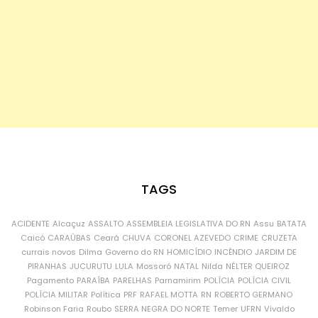
TAGS
ACIDENTE
Alcaçuz
ASSALTO
ASSEMBLEIA LEGISLATIVA DO RN
Assu
BATATA
Caicó
CARAÚBAS
Ceará
CHUVA
CORONEL AZEVEDO
CRIME
CRUZETA
currais novos
Dilma
Governo do RN
HOMICÍDIO
INCÊNDIO
JARDIM DE
PIRANHAS
JUCURUTU
LULA
Mossoró
NATAL
Nilda
NÉLTER QUEIROZ
Pagamento
PARAÍBA
PARELHAS
Parnamirim
POLÍCIA
POLÍCIA CIVIL
POLÍCIA MILITAR
Política
PRF
RAFAEL MOTTA
RN
ROBERTO GERMANO
Robinson Faria
Roubo
SERRA NEGRA DO NORTE
Temer
UFRN
Vivaldo