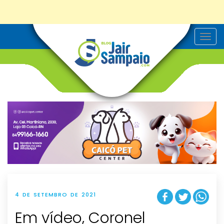
T
o
g
g
l
e
n
a
v
i
g
a
t
i
o
n
4 DE SETEMBRO DE 2021
Em vídeo, Coronel