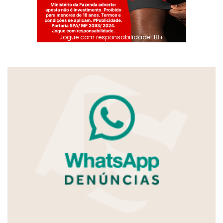
Jogue com responsabilidade. 18+