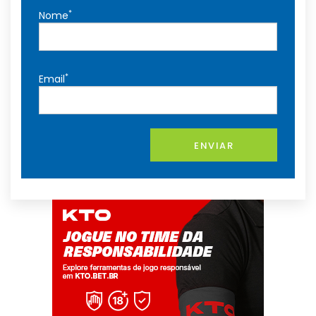
*
Nome
*
Email
ENVIAR