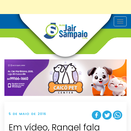
T
o
g
g
l
e
n
a
v
i
g
a
t
i
o
n
5 DE MAIO DE 2016
Em vídeo, Rangel fala