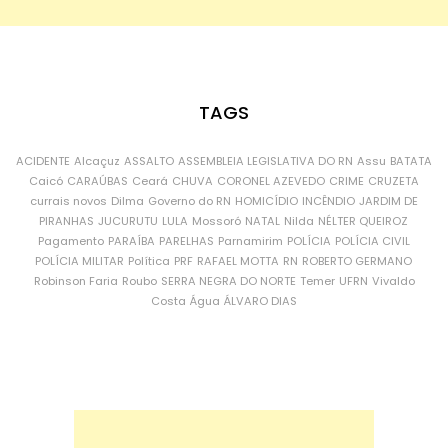
TAGS
ACIDENTE
Alcaçuz
ASSALTO
ASSEMBLEIA LEGISLATIVA DO RN
Assu
BATATA
Caicó
CARAÚBAS
Ceará
CHUVA
CORONEL AZEVEDO
CRIME
CRUZETA
currais novos
Dilma
Governo do RN
HOMICÍDIO
INCÊNDIO
JARDIM DE
PIRANHAS
JUCURUTU
LULA
Mossoró
NATAL
Nilda
NÉLTER QUEIROZ
Pagamento
PARAÍBA
PARELHAS
Parnamirim
POLÍCIA
POLÍCIA CIVIL
POLÍCIA MILITAR
Política
PRF
RAFAEL MOTTA
RN
ROBERTO GERMANO
Robinson Faria
Roubo
SERRA NEGRA DO NORTE
Temer
UFRN
Vivaldo
Costa
Água
ÁLVARO DIAS