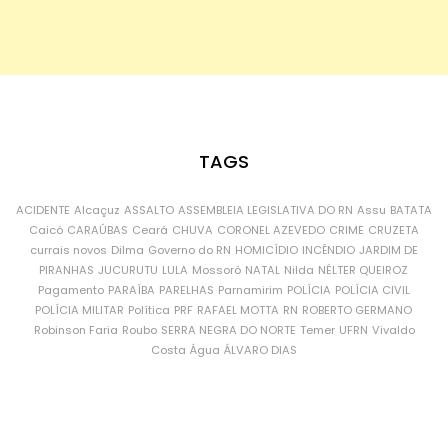
TAGS
ACIDENTE
Alcaçuz
ASSALTO
ASSEMBLEIA LEGISLATIVA DO RN
Assu
BATATA
Caicó
CARAÚBAS
Ceará
CHUVA
CORONEL AZEVEDO
CRIME
CRUZETA
currais novos
Dilma
Governo do RN
HOMICÍDIO
INCÊNDIO
JARDIM DE
PIRANHAS
JUCURUTU
LULA
Mossoró
NATAL
Nilda
NÉLTER QUEIROZ
Pagamento
PARAÍBA
PARELHAS
Parnamirim
POLÍCIA
POLÍCIA CIVIL
POLÍCIA MILITAR
Política
PRF
RAFAEL MOTTA
RN
ROBERTO GERMANO
Robinson Faria
Roubo
SERRA NEGRA DO NORTE
Temer
UFRN
Vivaldo
Costa
Água
ÁLVARO DIAS