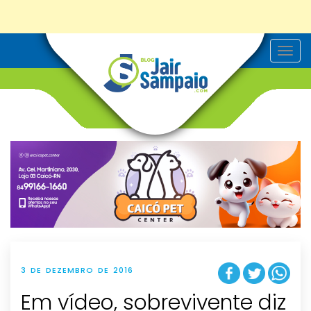
T
o
g
g
l
e
n
a
v
i
g
a
t
i
o
n
3 DE DEZEMBRO DE 2016
Em vídeo, sobrevivente diz