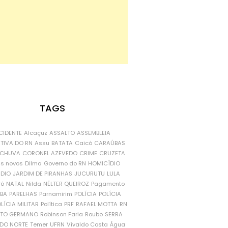
TAGS
CIDENTE
Alcaçuz
ASSALTO
ASSEMBLEIA
ATIVA DO RN
Assu
BATATA
Caicó
CARAÚBAS
CHUVA
CORONEL AZEVEDO
CRIME
CRUZETA
is novos
Dilma
Governo do RN
HOMICÍDIO
NDIO
JARDIM DE PIRANHAS
JUCURUTU
LULA
ró
NATAL
Nilda
NÉLTER QUEIROZ
Pagamento
ÍBA
PARELHAS
Parnamirim
POLÍCIA
POLÍCIA
LÍCIA MILITAR
Política
PRF
RAFAEL MOTTA
RN
RTO GERMANO
Robinson Faria
Roubo
SERRA
DO NORTE
Temer
UFRN
Vivaldo Costa
Água