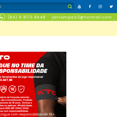
(84) 9 8173 8448
jairsampaio2@hotmail.com
Jogue com responsabilidade. 18+