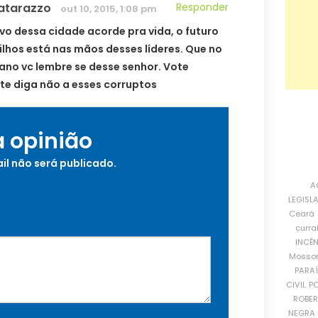
atarazzo
Responder
out 10, 2015, 1:08 pm
vo dessa cidade acorde pra vida, o futuro
filhos está nas mãos desses líderes. Que no
ano vc lembre se desse senhor. Vote
te diga não a esses corruptos
a opinião
il não será publicado.
A
LEGISL
Ceará
curra
INCÊ
Mosso
PARA
CIVIL
PO
ROBE
NEGRA 