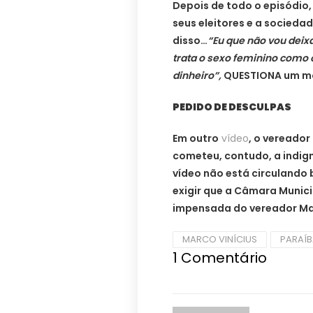
Depois de todo o episódio, 
seus eleitores e a socieda
disso…
“Eu que não vou dei
trata o sexo feminino como o
dinheiro”,
QUESTIONA um mor
PEDIDO DE DESCULPAS
Em outro
vídeo
, o vereador
cometeu, contudo, a indig
vídeo não está circulando
exigir que a Câmara Munici
impensada do vereador Mar
MARCO VINÍCIUS
PARAÍ
1
Comentário