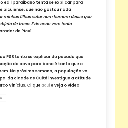
o edil paraibano tenta se explicar para
de picuiense, que não gostou nada
xar minhas filhas votar num homem desse que
bjeto de troca. E de onde vem tanto
ador de Picuí.
 do PSB tenta se explicar do pecado que
nação do povo paraibano é tanta que o
 bem. Na próxima semana, a população vai
pal da cidade de Cuité investigue a atitude
co Vinícius. Clique
aqui
e veja o vídeo.
BA