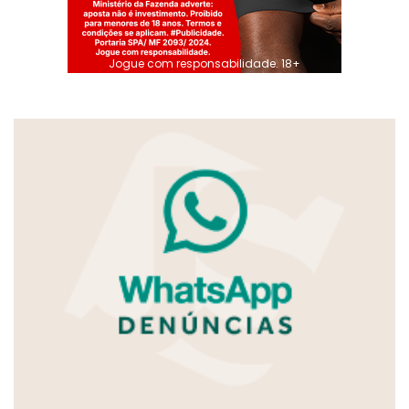
Jogue com responsabilidade. 18+