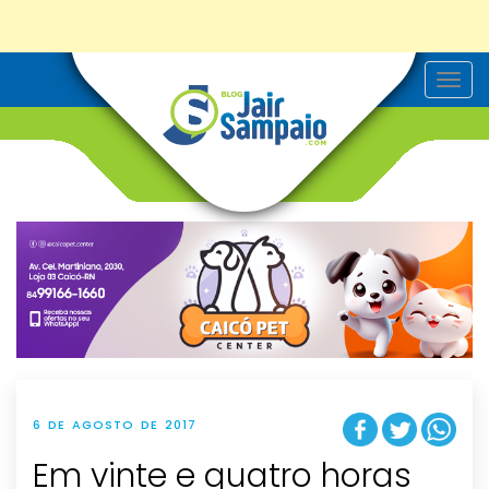
T
o
g
g
l
e
n
a
v
i
g
a
t
i
o
n
6 DE AGOSTO DE 2017
Em vinte e quatro horas