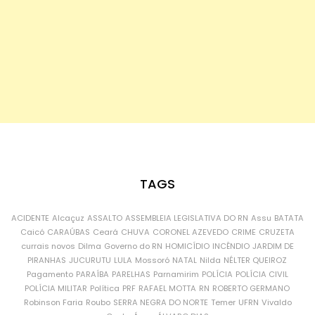
TAGS
ACIDENTE
Alcaçuz
ASSALTO
ASSEMBLEIA LEGISLATIVA DO RN
Assu
BATATA
Caicó
CARAÚBAS
Ceará
CHUVA
CORONEL AZEVEDO
CRIME
CRUZETA
currais novos
Dilma
Governo do RN
HOMICÍDIO
INCÊNDIO
JARDIM DE
PIRANHAS
JUCURUTU
LULA
Mossoró
NATAL
Nilda
NÉLTER QUEIROZ
Pagamento
PARAÍBA
PARELHAS
Parnamirim
POLÍCIA
POLÍCIA CIVIL
POLÍCIA MILITAR
Política
PRF
RAFAEL MOTTA
RN
ROBERTO GERMANO
Robinson Faria
Roubo
SERRA NEGRA DO NORTE
Temer
UFRN
Vivaldo