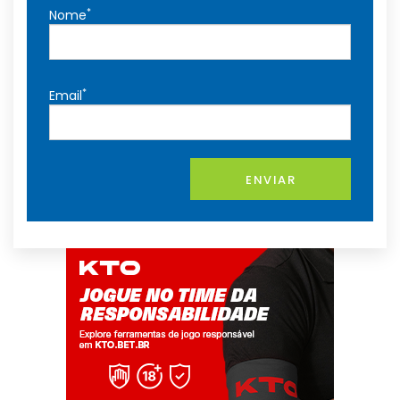
*
Nome
*
Email
ENVIAR