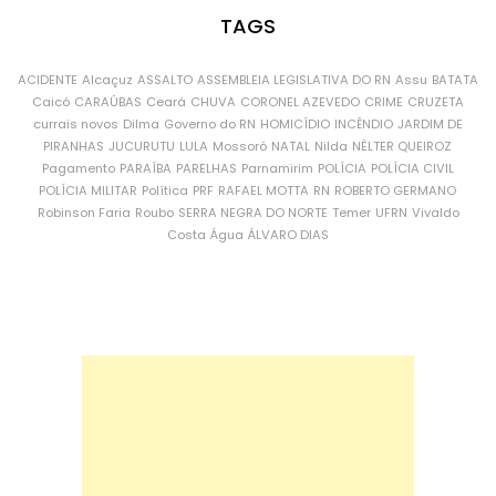
TAGS
ACIDENTE
Alcaçuz
ASSALTO
ASSEMBLEIA LEGISLATIVA DO RN
Assu
BATATA
Caicó
CARAÚBAS
Ceará
CHUVA
CORONEL AZEVEDO
CRIME
CRUZETA
currais novos
Dilma
Governo do RN
HOMICÍDIO
INCÊNDIO
JARDIM DE
PIRANHAS
JUCURUTU
LULA
Mossoró
NATAL
Nilda
NÉLTER QUEIROZ
Pagamento
PARAÍBA
PARELHAS
Parnamirim
POLÍCIA
POLÍCIA CIVIL
POLÍCIA MILITAR
Política
PRF
RAFAEL MOTTA
RN
ROBERTO GERMANO
Robinson Faria
Roubo
SERRA NEGRA DO NORTE
Temer
UFRN
Vivaldo
Costa
Água
ÁLVARO DIAS