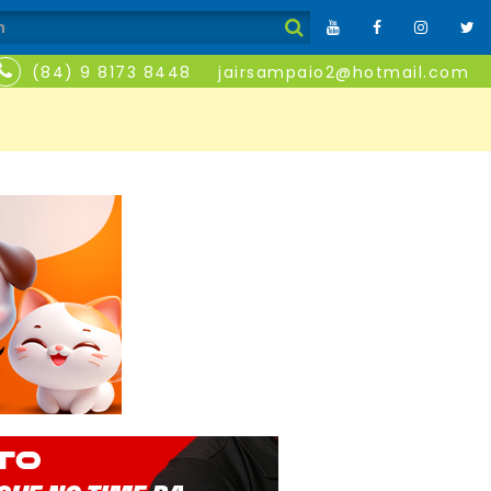
(84) 9 8173 8448
jairsampaio2@hotmail.com