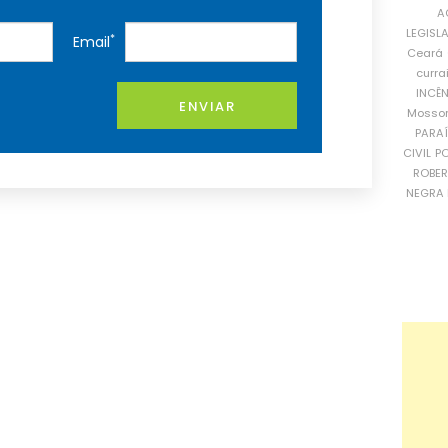
A
LEGISL
*
Email
Ceará
curra
INCÊ
ENVIAR
Mosso
PARA
CIVIL
PO
ROBE
NEGRA 