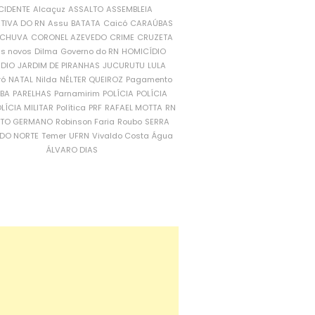
CIDENTE
Alcaçuz
ASSALTO
ASSEMBLEIA
ATIVA DO RN
Assu
BATATA
Caicó
CARAÚBAS
CHUVA
CORONEL AZEVEDO
CRIME
CRUZETA
is novos
Dilma
Governo do RN
HOMICÍDIO
NDIO
JARDIM DE PIRANHAS
JUCURUTU
LULA
ró
NATAL
Nilda
NÉLTER QUEIROZ
Pagamento
ÍBA
PARELHAS
Parnamirim
POLÍCIA
POLÍCIA
LÍCIA MILITAR
Política
PRF
RAFAEL MOTTA
RN
RTO GERMANO
Robinson Faria
Roubo
SERRA
DO NORTE
Temer
UFRN
Vivaldo Costa
Água
ÁLVARO DIAS