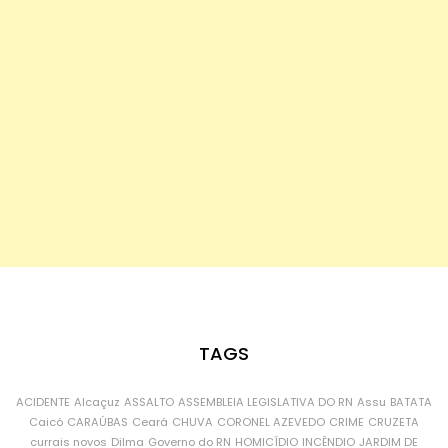
TAGS
ACIDENTE
Alcaçuz
ASSALTO
ASSEMBLEIA LEGISLATIVA DO RN
Assu
BATATA
Caicó
CARAÚBAS
Ceará
CHUVA
CORONEL AZEVEDO
CRIME
CRUZETA
currais novos
Dilma
Governo do RN
HOMICÍDIO
INCÊNDIO
JARDIM DE