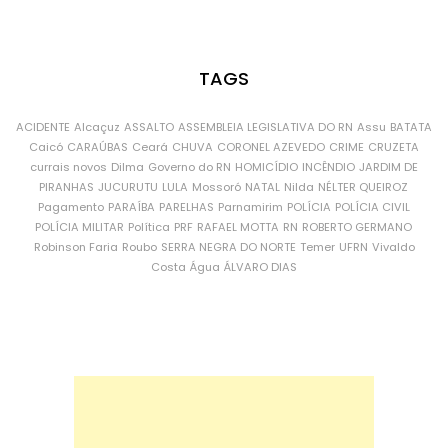
TAGS
ACIDENTE
Alcaçuz
ASSALTO
ASSEMBLEIA LEGISLATIVA DO RN
Assu
BATATA
Caicó
CARAÚBAS
Ceará
CHUVA
CORONEL AZEVEDO
CRIME
CRUZETA
currais novos
Dilma
Governo do RN
HOMICÍDIO
INCÊNDIO
JARDIM DE
PIRANHAS
JUCURUTU
LULA
Mossoró
NATAL
Nilda
NÉLTER QUEIROZ
Pagamento
PARAÍBA
PARELHAS
Parnamirim
POLÍCIA
POLÍCIA CIVIL
POLÍCIA MILITAR
Política
PRF
RAFAEL MOTTA
RN
ROBERTO GERMANO
Robinson Faria
Roubo
SERRA NEGRA DO NORTE
Temer
UFRN
Vivaldo
Costa
Água
ÁLVARO DIAS