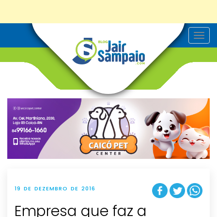
T
o
g
g
l
e
n
a
v
i
g
a
t
i
o
n
19 DE DEZEMBRO DE 2016
Empresa que faz a