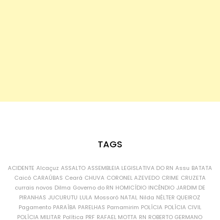
TAGS
ACIDENTE
Alcaçuz
ASSALTO
ASSEMBLEIA LEGISLATIVA DO RN
Assu
BATATA
Caicó
CARAÚBAS
Ceará
CHUVA
CORONEL AZEVEDO
CRIME
CRUZETA
currais novos
Dilma
Governo do RN
HOMICÍDIO
INCÊNDIO
JARDIM DE
PIRANHAS
JUCURUTU
LULA
Mossoró
NATAL
Nilda
NÉLTER QUEIROZ
Pagamento
PARAÍBA
PARELHAS
Parnamirim
POLÍCIA
POLÍCIA CIVIL
POLÍCIA MILITAR
Política
PRF
RAFAEL MOTTA
RN
ROBERTO GERMANO