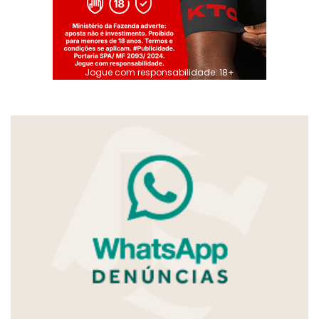
Jogue com responsabilidade. 18+