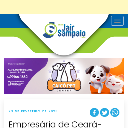
T
o
g
g
l
e
n
a
v
i
g
a
t
i
o
n
23 DE FEVEREIRO DE 2023
Empresária de Ceará-