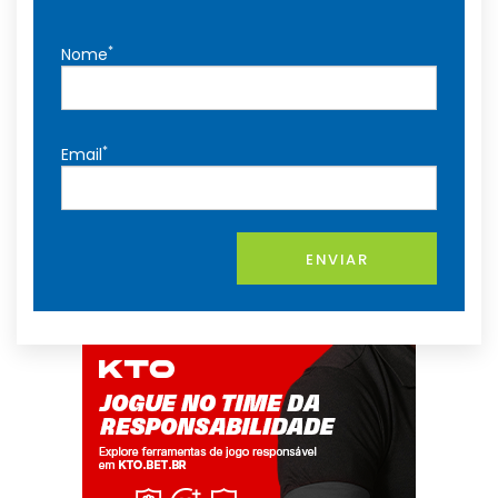
*
Nome
*
Email
ENVIAR