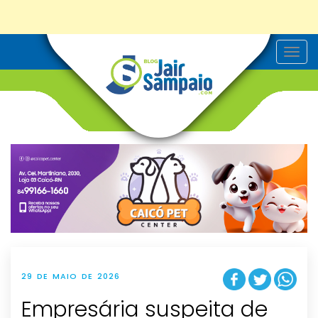
T
o
g
g
l
e
n
a
v
i
g
a
t
i
o
n
29 DE MAIO DE 2026
Empresária suspeita de