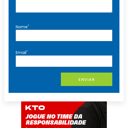
*
Nome
*
Email
ENVIAR