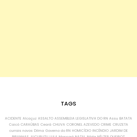
TAGS
ACIDENTE
Alcaçuz
ASSALTO
ASSEMBLEIA LEGISLATIVA DO RN
Assu
BATATA
Caicó
CARAÚBAS
Ceará
CHUVA
CORONEL AZEVEDO
CRIME
CRUZETA
currais novos
Dilma
Governo do RN
HOMICÍDIO
INCÊNDIO
JARDIM DE
PIRANHAS
JUCURUTU
LULA
Mossoró
NATAL
Nilda
NÉLTER QUEIROZ