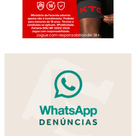
Jogue com responsabilidade. 18+