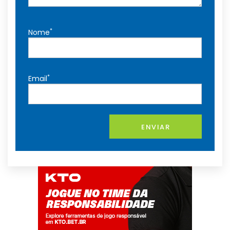
*
Nome
*
Email
ENVIAR