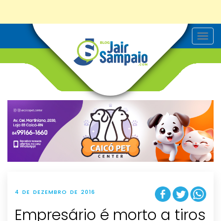
T
o
g
g
l
e
n
a
v
i
g
a
t
i
o
n
4 DE DEZEMBRO DE 2016
Empresário é morto a tiros