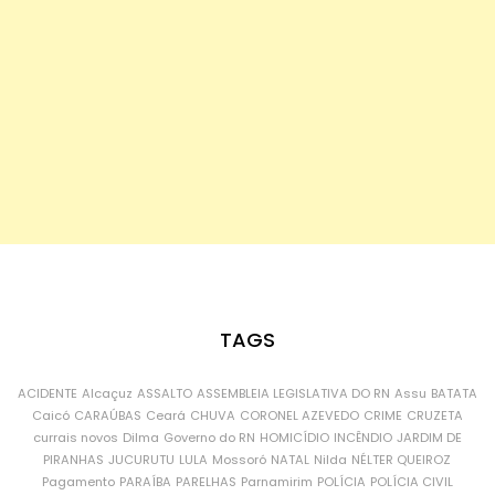
TAGS
ACIDENTE
Alcaçuz
ASSALTO
ASSEMBLEIA LEGISLATIVA DO RN
Assu
BATATA
Caicó
CARAÚBAS
Ceará
CHUVA
CORONEL AZEVEDO
CRIME
CRUZETA
currais novos
Dilma
Governo do RN
HOMICÍDIO
INCÊNDIO
JARDIM DE
PIRANHAS
JUCURUTU
LULA
Mossoró
NATAL
Nilda
NÉLTER QUEIROZ
Pagamento
PARAÍBA
PARELHAS
Parnamirim
POLÍCIA
POLÍCIA CIVIL