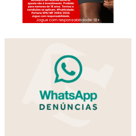
Jogue com responsabilidade. 18+