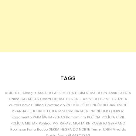
TAGS
ACIDENTE
Alcaçuz
ASSALTO
ASSEMBLEIA LEGISLATIVA DO RN
Assu
BATATA
Caicó
CARAÚBAS
Ceará
CHUVA
CORONEL AZEVEDO
CRIME
CRUZETA
currais novos
Dilma
Governo do RN
HOMICÍDIO
INCÊNDIO
JARDIM DE
PIRANHAS
JUCURUTU
LULA
Mossoró
NATAL
Nilda
NÉLTER QUEIROZ
Pagamento
PARAÍBA
PARELHAS
Parnamirim
POLÍCIA
POLÍCIA CIVIL
POLÍCIA MILITAR
Política
PRF
RAFAEL MOTTA
RN
ROBERTO GERMANO
Robinson Faria
Roubo
SERRA NEGRA DO NORTE
Temer
UFRN
Vivaldo
Costa
Água
ÁLVARO DIAS