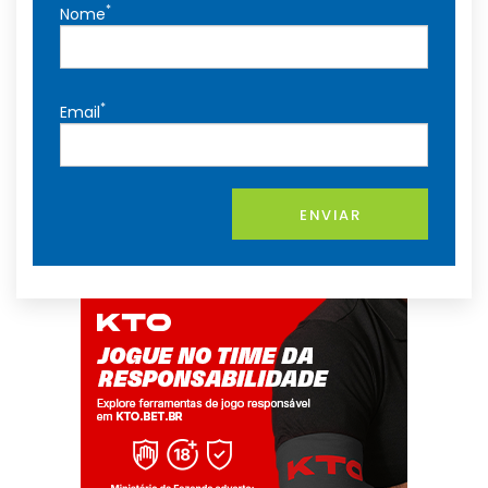
*
Nome
*
Email
ENVIAR