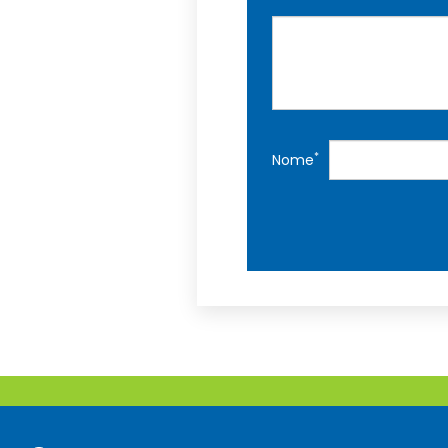
*
Nome