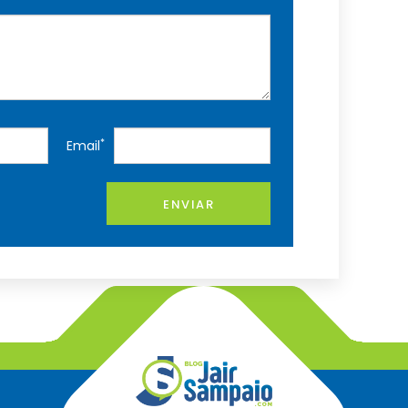
*
Email
ENVIAR