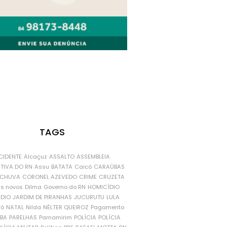
TAGS
CIDENTE
Alcaçuz
ASSALTO
ASSEMBLEIA
ATIVA DO RN
Assu
BATATA
Caicó
CARAÚBAS
CHUVA
CORONEL AZEVEDO
CRIME
CRUZETA
is novos
Dilma
Governo do RN
HOMICÍDIO
NDIO
JARDIM DE PIRANHAS
JUCURUTU
LULA
ró
NATAL
Nilda
NÉLTER QUEIROZ
Pagamento
ÍBA
PARELHAS
Parnamirim
POLÍCIA
POLÍCIA