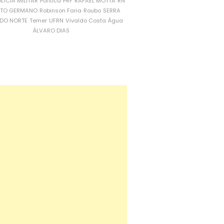
LÍCIA MILITAR
Política
PRF
RAFAEL MOTTA
RN
RTO GERMANO
Robinson Faria
Roubo
SERRA
DO NORTE
Temer
UFRN
Vivaldo Costa
Água
ÁLVARO DIAS