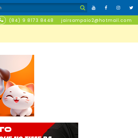
(84) 9 8173 8448
jairsampaio2@hotmail.com