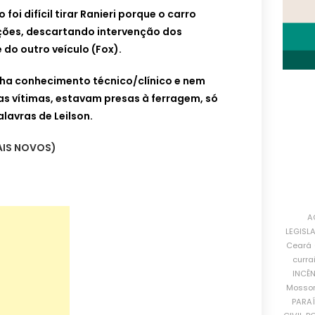
oi difícil tirar Ranieri porque o carro
ções, descartando intervenção dos
do outro veículo (Fox).
inha conhecimento técnico/clínico e nem
ras vítimas, estavam presas à ferragem, só
lavras de Leilson.
AIS NOVOS)
A
LEGISL
Ceará
curra
INCÊ
Mosso
PARA