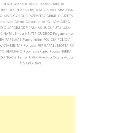
CIDENTE
Alcaçuz
ASSALTO
ASSEMBLEIA
ATIVA DO RN
Assu
BATATA
Caicó
CARAÚBAS
CHUVA
CORONEL AZEVEDO
CRIME
CRUZETA
is novos
Dilma
Governo do RN
HOMICÍDIO
NDIO
JARDIM DE PIRANHAS
JUCURUTU
LULA
ró
NATAL
Nilda
NÉLTER QUEIROZ
Pagamento
ÍBA
PARELHAS
Parnamirim
POLÍCIA
POLÍCIA
LÍCIA MILITAR
Política
PRF
RAFAEL MOTTA
RN
RTO GERMANO
Robinson Faria
Roubo
SERRA
DO NORTE
Temer
UFRN
Vivaldo Costa
Água
ÁLVARO DIAS