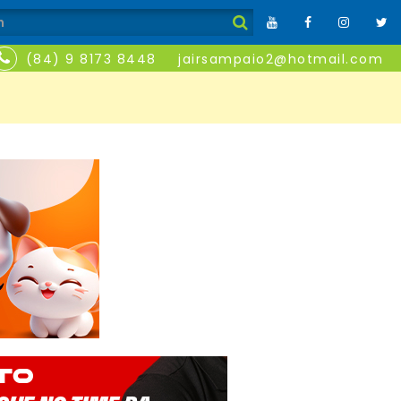
(84) 9 8173 8448
jairsampaio2@hotmail.com