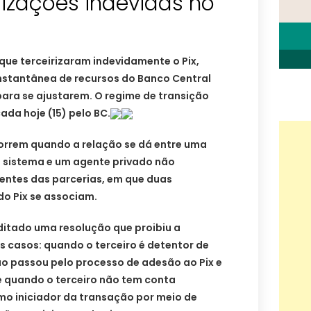
irizações indevidas no
 que terceirizaram indevidamente o Pix,
instantânea de recursos do Banco Central
 para se ajustarem. O regime de transição
ada hoje (15) pelo BC.
correm quando a relação se dá entre uma
o sistema e um agente privado não
erentes das parcerias, em que duas
do Pix se associam.
ditado uma resolução que proibiu a
is casos: quando o terceiro é detentor de
ão passou pelo processo de adesão ao Pix e
e quando o terceiro não tem conta
mo iniciador da transação por meio de