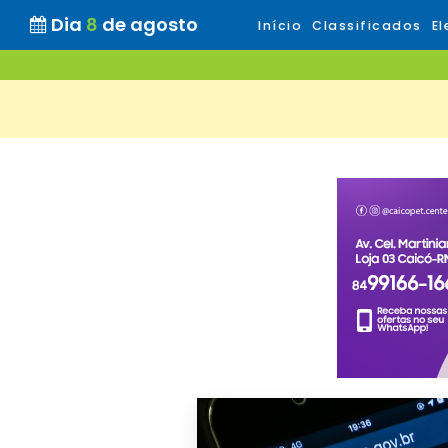
Dia
8
de agosto
Início
Classificados
El