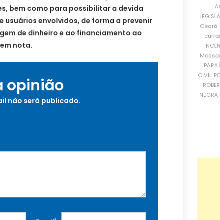
A
es, bem como para possibilitar a devida
LEGISL
e usuários envolvidos, de forma a prevenir
Ceará
agem de dinheiro e ao financiamento ao
curra
 em nota.
INCÊ
Mosso
PARA
CIVIL
PO
a opinião
ROBE
NEGRA 
il não será publicado.