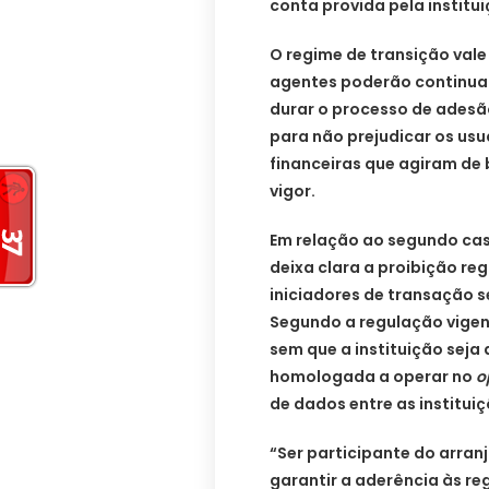
conta provida pela institui
O regime de transição vale 
agentes poderão continuar 
durar o processo de adesã
para não prejudicar os usuá
financeiras que agiram de 
vigor.
Em relação ao segundo caso
deixa clara a proibição r
iniciadores de transação s
Segundo a regulação vigent
sem que a instituição seja 
homologada a operar no
o
de dados entre as instituiç
“Ser participante do arran
garantir a aderência às r