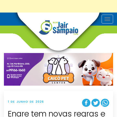
T
o
g
g
l
e
n
a
v
i
g
a
t
i
o
n
1 DE JUNHO DE 2026
Enare tem novas regras e