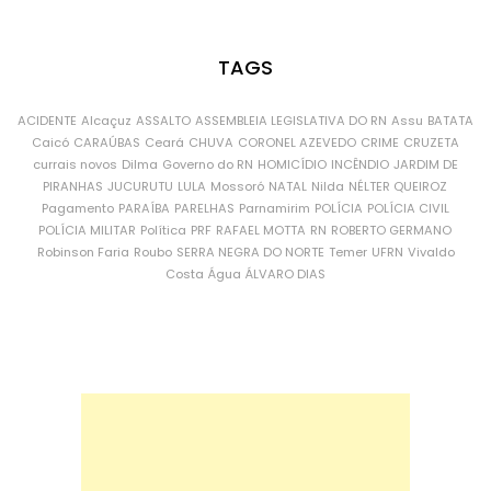
TAGS
ACIDENTE
Alcaçuz
ASSALTO
ASSEMBLEIA LEGISLATIVA DO RN
Assu
BATATA
Caicó
CARAÚBAS
Ceará
CHUVA
CORONEL AZEVEDO
CRIME
CRUZETA
currais novos
Dilma
Governo do RN
HOMICÍDIO
INCÊNDIO
JARDIM DE
PIRANHAS
JUCURUTU
LULA
Mossoró
NATAL
Nilda
NÉLTER QUEIROZ
Pagamento
PARAÍBA
PARELHAS
Parnamirim
POLÍCIA
POLÍCIA CIVIL
POLÍCIA MILITAR
Política
PRF
RAFAEL MOTTA
RN
ROBERTO GERMANO
Robinson Faria
Roubo
SERRA NEGRA DO NORTE
Temer
UFRN
Vivaldo
Costa
Água
ÁLVARO DIAS