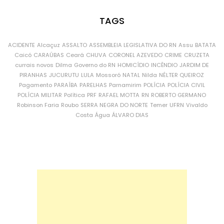
TAGS
ACIDENTE
Alcaçuz
ASSALTO
ASSEMBLEIA LEGISLATIVA DO RN
Assu
BATATA
Caicó
CARAÚBAS
Ceará
CHUVA
CORONEL AZEVEDO
CRIME
CRUZETA
currais novos
Dilma
Governo do RN
HOMICÍDIO
INCÊNDIO
JARDIM DE
PIRANHAS
JUCURUTU
LULA
Mossoró
NATAL
Nilda
NÉLTER QUEIROZ
Pagamento
PARAÍBA
PARELHAS
Parnamirim
POLÍCIA
POLÍCIA CIVIL
POLÍCIA MILITAR
Política
PRF
RAFAEL MOTTA
RN
ROBERTO GERMANO
Robinson Faria
Roubo
SERRA NEGRA DO NORTE
Temer
UFRN
Vivaldo
Costa
Água
ÁLVARO DIAS