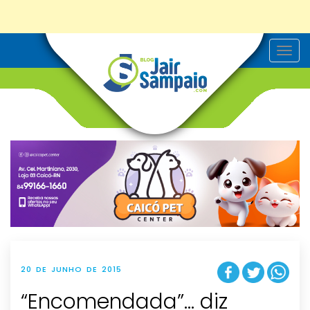
T
o
g
g
l
e
n
a
v
i
g
a
t
i
o
n
20 DE JUNHO DE 2015
“Encomendada”… diz