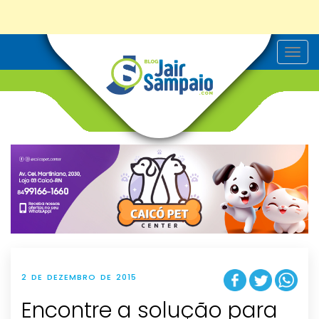
T
o
g
g
l
e
n
a
v
i
g
a
t
i
o
n
2 DE DEZEMBRO DE 2015
Encontre a solução para