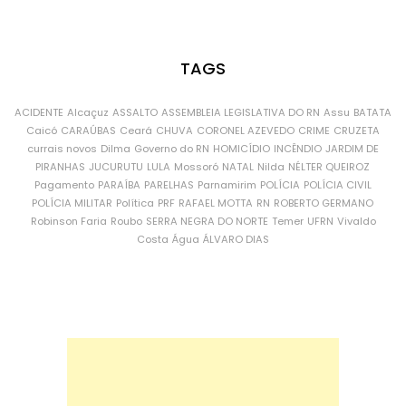
TAGS
ACIDENTE
Alcaçuz
ASSALTO
ASSEMBLEIA LEGISLATIVA DO RN
Assu
BATATA
Caicó
CARAÚBAS
Ceará
CHUVA
CORONEL AZEVEDO
CRIME
CRUZETA
currais novos
Dilma
Governo do RN
HOMICÍDIO
INCÊNDIO
JARDIM DE
PIRANHAS
JUCURUTU
LULA
Mossoró
NATAL
Nilda
NÉLTER QUEIROZ
Pagamento
PARAÍBA
PARELHAS
Parnamirim
POLÍCIA
POLÍCIA CIVIL
POLÍCIA MILITAR
Política
PRF
RAFAEL MOTTA
RN
ROBERTO GERMANO
Robinson Faria
Roubo
SERRA NEGRA DO NORTE
Temer
UFRN
Vivaldo
Costa
Água
ÁLVARO DIAS