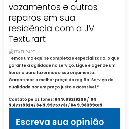
vazamentos e outros
reparos em sua
residência com a JV
Texturart
Temos uma equipe completa e especializada, o que
garante a agilidade no serviço. Ligue e agende um
horário para fazermos o seu orçamento.
Garantimos o melhor preço da região. Serviço de
qualidade por um preço justo e acessível.”
Contato pelos fones:
84 9.99218295
/
84
9.87719824
/
84 9.99757731
/
84 9.98399019
Escreva sua opinião