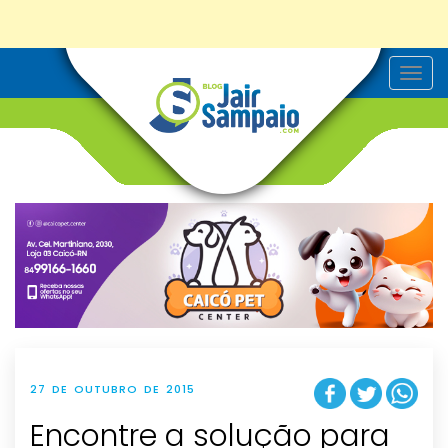
T
o
g
g
l
e
n
a
v
i
g
a
t
i
o
n
27 DE OUTUBRO DE 2015
Encontre a solução para