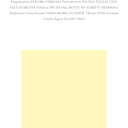
Pagamento
PARAÍBA
PARELHAS
Parnamirim
POLÍCIA
POLÍCIA CIVIL
POLÍCIA MILITAR
Política
PRF
RAFAEL MOTTA
RN
ROBERTO GERMANO
Robinson Faria
Roubo
SERRA NEGRA DO NORTE
Temer
UFRN
Vivaldo
Costa
Água
ÁLVARO DIAS