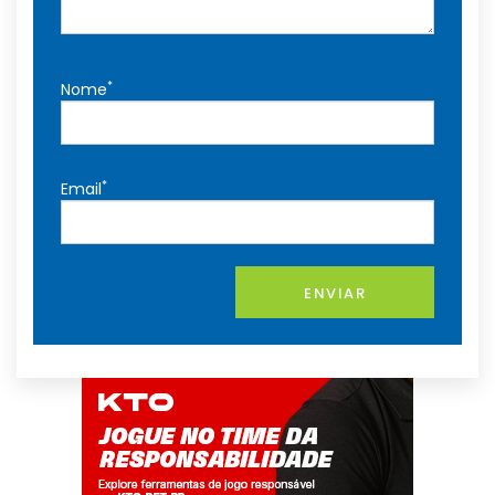
*
Nome
*
Email
ENVIAR