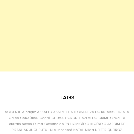
TAGS
ACIDENTE
Alcaçuz
ASSALTO
ASSEMBLEIA LEGISLATIVA DO RN
Assu
BATATA
Caicó
CARAÚBAS
Ceará
CHUVA
CORONEL AZEVEDO
CRIME
CRUZETA
currais novos
Dilma
Governo do RN
HOMICÍDIO
INCÊNDIO
JARDIM DE
PIRANHAS
JUCURUTU
LULA
Mossoró
NATAL
Nilda
NÉLTER QUEIROZ