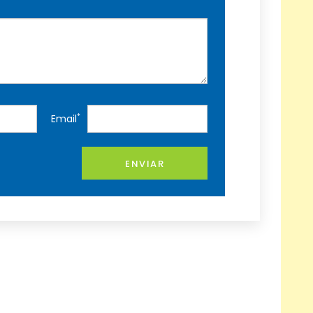
*
Email
ENVIAR