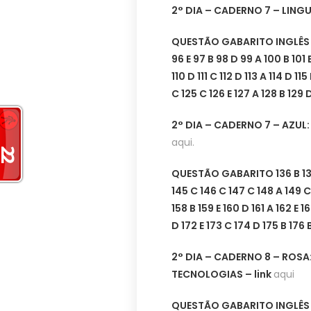
2° DIA – CADERNO 7 – LIN
QUESTÃO GABARITO INGLÊS ES
96 E 97 B 98 D 99 A 100 B 101 
110 D 111 C 112 D 113 A 114 D 115
C 125 C 126 E 127 A 128 B 129 D
2° DIA – CADERNO 7 – AZUL
aqui.
QUESTÃO GABARITO 136 B 137 A
145 C 146 C 147 C 148 A 149 C 
158 B 159 E 160 D 161 A 162 E 1
D 172 E 173 C 174 D 175 B 176 B
2° DIA – CADERNO 8 – ROSA
TECNOLOGIAS – link
aqui
QUESTÃO GABARITO INGLÊS ES