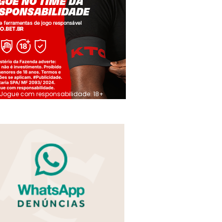
Jogue com responsabilidade. 18+