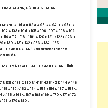
A: LINGUAGENS, CÓDIGOS E SUAS
PANHOL 91 A B 92 A A 93 C C 94 D D 95 E D
E 102 A 103 B 104 B 105 A 106 E 107 C 108 C 109
15 E 116 A 117 B 118 B 119* A 120 B 121 D 122 C 123 D
29 B 130 C 131 E 132 C 133 C 134 B 135 E
AS TECNOLOGIAS * Nas provas Ledor e
ão 119 é D.
A: MATEMÁTICA E SUAS TECNOLOGIAS – link
 138 C 139 C 140 B 141 E 142 E 143 D 144 A 145
C 151 D 152 A 153 C 154 C 155 E 156 D 157 C 158 C
64 A 165 D 166 C 167 B 168 E 169 D 170 A 171 E 172
D 178 D 179 B 180 B