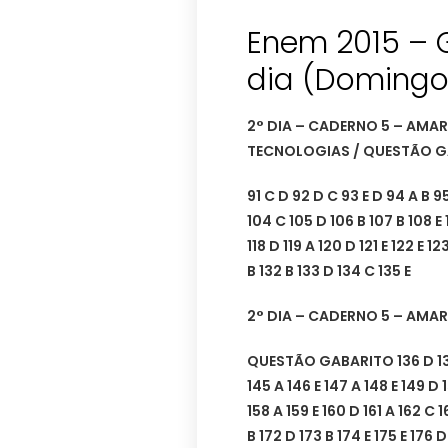
Enem 2015 – G
dia (Domingo
2° DIA – CADERNO 5 – AMA
TECNOLOGIAS / QUESTÃO GA
91 C D 92 D C 93 E D 94 A B 95
104 C 105 D 106 B 107 B 108 E 10
118 D 119 A 120 D 121 E 122 E 1
B 132 B 133 D 134 C 135 E
2° DIA – CADERNO 5 – AMA
QUESTÃO GABARITO 136 D 137 B
145 A 146 E 147 A 148 E 149 D 
158 A 159 E 160 D 161 A 162 C 1
B 172 D 173 B 174 E 175 E 176 D