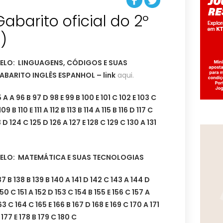
abarito oficial do 2º
)
RELO: LINGUAGENS, CÓDIGOS E SUAS
BARITO INGLÊS ESPANHOL – link
aqui.
 A A 96 B 97 D 98 E 99 B 100 E 101 C 102 E 103 C
9 B 110 E 111 A 112 B 113 B 114 A 115 B 116 D 117 C
23 D 124 C 125 D 126 A 127 E 128 C 129 C 130 A 131
RELO: MATEMÁTICA E SUAS TECNOLOGIAS
 138 B 139 B 140 A 141 D 142 C 143 A 144 D
150 C 151 A 152 D 153 C 154 B 155 E 156 C 157 A
63 C 164 C 165 E 166 B 167 D 168 E 169 C 170 A 171
 177 E 178 B 179 C 180 C