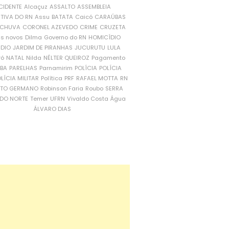
CIDENTE
Alcaçuz
ASSALTO
ASSEMBLEIA
ATIVA DO RN
Assu
BATATA
Caicó
CARAÚBAS
CHUVA
CORONEL AZEVEDO
CRIME
CRUZETA
is novos
Dilma
Governo do RN
HOMICÍDIO
NDIO
JARDIM DE PIRANHAS
JUCURUTU
LULA
ró
NATAL
Nilda
NÉLTER QUEIROZ
Pagamento
ÍBA
PARELHAS
Parnamirim
POLÍCIA
POLÍCIA
LÍCIA MILITAR
Política
PRF
RAFAEL MOTTA
RN
RTO GERMANO
Robinson Faria
Roubo
SERRA
DO NORTE
Temer
UFRN
Vivaldo Costa
Água
ÁLVARO DIAS