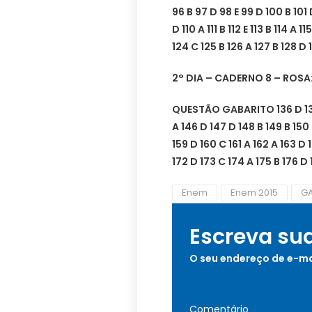
96 B 97 D 98 E 99 D 100 B 101
D 110 A 111 B 112 E 113 B 114 A 11
124 C 125 B 126 A 127 B 128 D 1
2° DIA – CADERNO 8 – ROS
QUESTÃO GABARITO 136 D 137 A
A 146 D 147 D 148 B 149 B 150 E
159 D 160 C 161 A 162 A 163 D 1
172 D 173 C 174 A 175 B 176 D 
Enem
Enem 2015
GA
Escreva su
O seu endereço de e-ma
Comentário