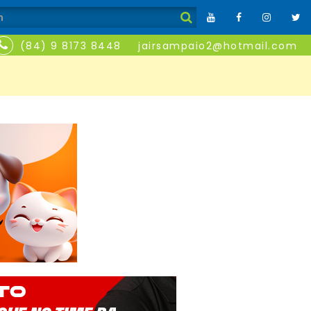
(84) 9 8173 8448
jairsampaio2@hotmail.com