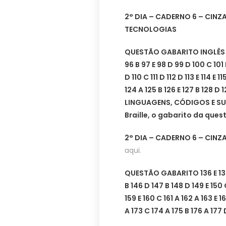
2° DIA – CADERNO 6 – CINZ
TECNOLOGIAS
QUESTÃO GABARITO INGLÊS ES
96 B 97 E 98 D 99 D 100 C 101 
D 110 C 111 D 112 D 113 E 114 E 1
124 A 125 B 126 E 127 B 128 D 1
LINGUAGENS, CÓDIGOS E SU
Braille, o gabarito da quest
2° DIA – CADERNO 6 – CINZ
aqui.
QUESTÃO GABARITO 136 E 137 B
B 146 D 147 B 148 D 149 E 150 
159 E 160 C 161 A 162 A 163 E 1
A 173 C 174 A 175 B 176 A 177 