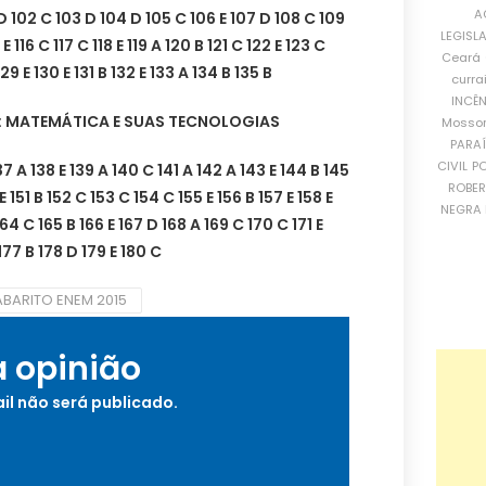
A
 D 102 C 103 D 104 D 105 C 106 E 107 D 108 C 109
LEGISL
5 E 116 C 117 C 118 E 119 A 120 B 121 C 122 E 123 C
Ceará
29 E 130 E 131 B 132 E 133 A 134 B 135 B
curra
INCÊ
A: MATEMÁTICA E SUAS TECNOLOGIAS
Mosso
PARA
CIVIL
PO
 138 E 139 A 140 C 141 A 142 A 143 E 144 B 145
ROBE
 151 B 152 C 153 C 154 C 155 E 156 B 157 E 158 E
NEGRA 
64 C 165 B 166 E 167 D 168 A 169 C 170 C 171 E
177 B 178 D 179 E 180 C
BARITO ENEM 2015
a opinião
il não será publicado.