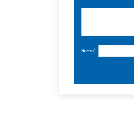
*
Nome