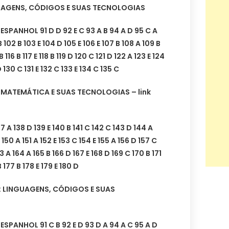
GUAGENS, CÓDIGOS E SUAS TECNOLOGIAS
PANHOL 91 D D 92 E C 93 A B 94 A D 95 C A
B 102 B 103 E 104 D 105 E 106 E 107 B 108 A 109 B
 B 116 B 117 E 118 B 119 D 120 C 121 D 122 A 123 E 124
 130 C 131 E 132 C 133 E 134 C 135 C
: MATEMÁTICA E SUAS TECNOLOGIAS – link
 138 D 139 E 140 B 141 C 142 C 143 D 144 A
150 A 151 A 152 E 153 C 154 E 155 A 156 D 157 C
63 A 164 A 165 B 166 D 167 E 168 D 169 C 170 B 171
 177 B 178 E 179 E 180 D
: LINGUAGENS, CÓDIGOS E SUAS
PANHOL 91 C B 92 E D 93 D A 94 A C 95 A D