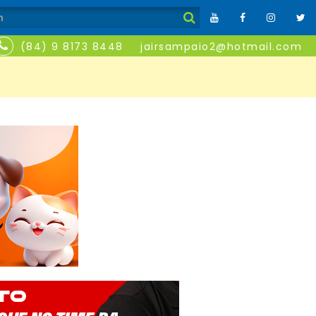
(84) 9 8173 8448
jairsampaio2@hotmail.com