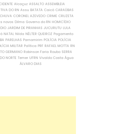
CIDENTE
Alcaçuz
ASSALTO
ASSEMBLEIA
ATIVA DO RN
Assu
BATATA
Caicó
CARAÚBAS
CHUVA
CORONEL AZEVEDO
CRIME
CRUZETA
is novos
Dilma
Governo do RN
HOMICÍDIO
NDIO
JARDIM DE PIRANHAS
JUCURUTU
LULA
ró
NATAL
Nilda
NÉLTER QUEIROZ
Pagamento
ÍBA
PARELHAS
Parnamirim
POLÍCIA
POLÍCIA
LÍCIA MILITAR
Política
PRF
RAFAEL MOTTA
RN
RTO GERMANO
Robinson Faria
Roubo
SERRA
DO NORTE
Temer
UFRN
Vivaldo Costa
Água
ÁLVARO DIAS