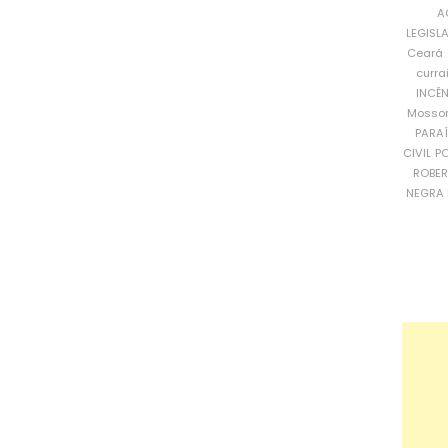
A
LEGISL
Ceará
curra
INCÊ
Mosso
PARA
CIVIL
PO
ROBE
NEGRA 