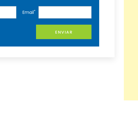
*
Email
ENVIAR