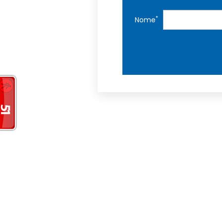
*
Nome