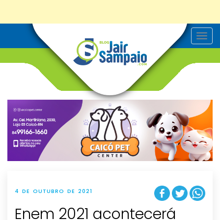
T
o
g
g
l
e
n
a
v
i
g
a
t
i
o
n
4 DE OUTUBRO DE 2021
Enem 2021 acontecerá