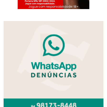
Jogue com responsabilidade. 18+