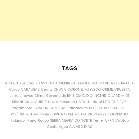
TAGS
ACIDENTE
Alcaçuz
ASSALTO
ASSEMBLEIA LEGISLATIVA DO RN
Assu
BATATA
Caicó
CARAÚBAS
Ceará
CHUVA
CORONEL AZEVEDO
CRIME
CRUZETA
currais novos
Dilma
Governo do RN
HOMICÍDIO
INCÊNDIO
JARDIM DE
PIRANHAS
JUCURUTU
LULA
Mossoró
NATAL
Nilda
NÉLTER QUEIROZ
Pagamento
PARAÍBA
PARELHAS
Parnamirim
POLÍCIA
POLÍCIA CIVIL
POLÍCIA MILITAR
Política
PRF
RAFAEL MOTTA
RN
ROBERTO GERMANO
Robinson Faria
Roubo
SERRA NEGRA DO NORTE
Temer
UFRN
Vivaldo
Costa
Água
ÁLVARO DIAS