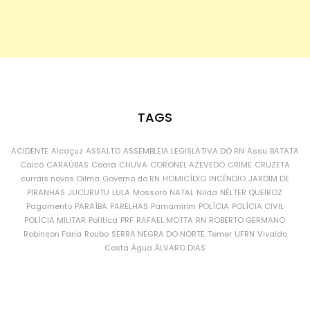
TAGS
ACIDENTE
Alcaçuz
ASSALTO
ASSEMBLEIA LEGISLATIVA DO RN
Assu
BATATA
Caicó
CARAÚBAS
Ceará
CHUVA
CORONEL AZEVEDO
CRIME
CRUZETA
currais novos
Dilma
Governo do RN
HOMICÍDIO
INCÊNDIO
JARDIM DE
PIRANHAS
JUCURUTU
LULA
Mossoró
NATAL
Nilda
NÉLTER QUEIROZ
Pagamento
PARAÍBA
PARELHAS
Parnamirim
POLÍCIA
POLÍCIA CIVIL
POLÍCIA MILITAR
Política
PRF
RAFAEL MOTTA
RN
ROBERTO GERMANO
Robinson Faria
Roubo
SERRA NEGRA DO NORTE
Temer
UFRN
Vivaldo
Costa
Água
ÁLVARO DIAS