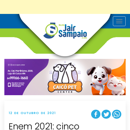
T
o
g
g
l
e
n
a
v
i
g
a
t
i
o
n
12 DE OUTUBRO DE 2021
Enem 2021: cinco