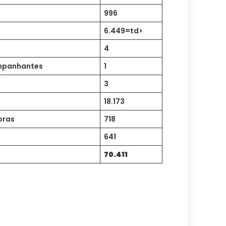
996
6.449=td>
4
ompanhantes
1
3
18.173
bras
718
641
70.411