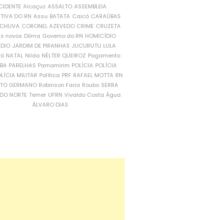
CIDENTE
Alcaçuz
ASSALTO
ASSEMBLEIA
ATIVA DO RN
Assu
BATATA
Caicó
CARAÚBAS
CHUVA
CORONEL AZEVEDO
CRIME
CRUZETA
is novos
Dilma
Governo do RN
HOMICÍDIO
NDIO
JARDIM DE PIRANHAS
JUCURUTU
LULA
ró
NATAL
Nilda
NÉLTER QUEIROZ
Pagamento
ÍBA
PARELHAS
Parnamirim
POLÍCIA
POLÍCIA
LÍCIA MILITAR
Política
PRF
RAFAEL MOTTA
RN
RTO GERMANO
Robinson Faria
Roubo
SERRA
DO NORTE
Temer
UFRN
Vivaldo Costa
Água
ÁLVARO DIAS