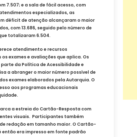
om 7.507; e a sala de fácil acesso, com
 atendimentos especializados, as
om déficit de atenção alcançaram o maior
os, com 13.686, seguido pelo número de
 que totalizaram 6.504.
ferece atendimento e recursos
 os exames e avaliações que aplica. Os
parte da Política de Acessibilidade e
 visa a abranger o maior número possível de
dos exames elaborados pela Autarquia. O
cesso aos programas educacionais
quidade.
arca a estreia do Cartão-Resposta com
ientes visuais. Participantes também
 de redação em tamanho maior. O Cartão-
é então era impresso em fonte padrão