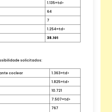
1.135=td>
64
7
1.254=td>
38.101
sibilidade solicitados:
ante coclear
1.363=td>
1.825=td>
10.721
7.507=td>
767