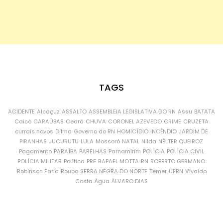
TAGS
ACIDENTE
Alcaçuz
ASSALTO
ASSEMBLEIA LEGISLATIVA DO RN
Assu
BATATA
Caicó
CARAÚBAS
Ceará
CHUVA
CORONEL AZEVEDO
CRIME
CRUZETA
currais novos
Dilma
Governo do RN
HOMICÍDIO
INCÊNDIO
JARDIM DE
PIRANHAS
JUCURUTU
LULA
Mossoró
NATAL
Nilda
NÉLTER QUEIROZ
Pagamento
PARAÍBA
PARELHAS
Parnamirim
POLÍCIA
POLÍCIA CIVIL
POLÍCIA MILITAR
Política
PRF
RAFAEL MOTTA
RN
ROBERTO GERMANO
Robinson Faria
Roubo
SERRA NEGRA DO NORTE
Temer
UFRN
Vivaldo
Costa
Água
ÁLVARO DIAS