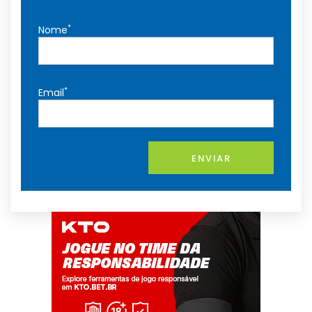
*
Nome
*
Email
ENVIAR