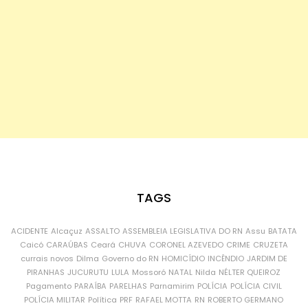
TAGS
ACIDENTE
Alcaçuz
ASSALTO
ASSEMBLEIA LEGISLATIVA DO RN
Assu
BATATA
Caicó
CARAÚBAS
Ceará
CHUVA
CORONEL AZEVEDO
CRIME
CRUZETA
currais novos
Dilma
Governo do RN
HOMICÍDIO
INCÊNDIO
JARDIM DE
PIRANHAS
JUCURUTU
LULA
Mossoró
NATAL
Nilda
NÉLTER QUEIROZ
Pagamento
PARAÍBA
PARELHAS
Parnamirim
POLÍCIA
POLÍCIA CIVIL
POLÍCIA MILITAR
Política
PRF
RAFAEL MOTTA
RN
ROBERTO GERMANO