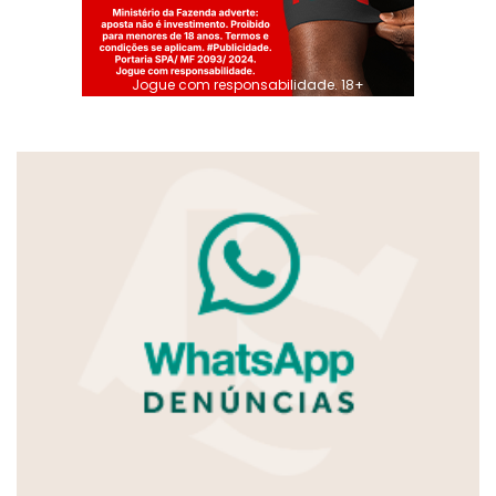
Jogue com responsabilidade. 18+