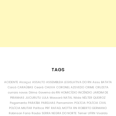
TAGS
ACIDENTE
Alcaçuz
ASSALTO
ASSEMBLEIA LEGISLATIVA DO RN
Assu
BATATA
Caicó
CARAÚBAS
Ceará
CHUVA
CORONEL AZEVEDO
CRIME
CRUZETA
currais novos
Dilma
Governo do RN
HOMICÍDIO
INCÊNDIO
JARDIM DE
PIRANHAS
JUCURUTU
LULA
Mossoró
NATAL
Nilda
NÉLTER QUEIROZ
Pagamento
PARAÍBA
PARELHAS
Parnamirim
POLÍCIA
POLÍCIA CIVIL
POLÍCIA MILITAR
Política
PRF
RAFAEL MOTTA
RN
ROBERTO GERMANO
Robinson Faria
Roubo
SERRA NEGRA DO NORTE
Temer
UFRN
Vivaldo