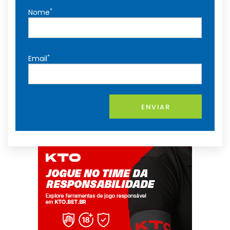
*
Nome
*
Email
ENVIAR