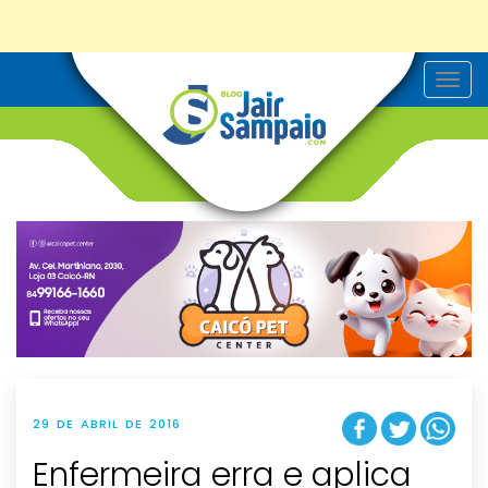
T
o
g
g
l
e
n
a
v
i
g
a
t
i
o
n
29 DE ABRIL DE 2016
Enfermeira erra e aplica