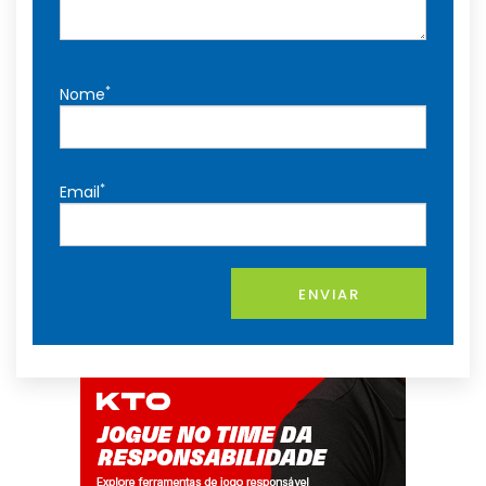
*
Nome
*
Email
ENVIAR