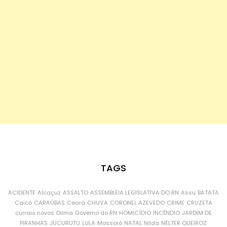
TAGS
ACIDENTE
Alcaçuz
ASSALTO
ASSEMBLEIA LEGISLATIVA DO RN
Assu
BATATA
Caicó
CARAÚBAS
Ceará
CHUVA
CORONEL AZEVEDO
CRIME
CRUZETA
currais novos
Dilma
Governo do RN
HOMICÍDIO
INCÊNDIO
JARDIM DE
PIRANHAS
JUCURUTU
LULA
Mossoró
NATAL
Nilda
NÉLTER QUEIROZ