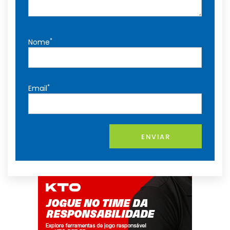
*
Nome
*
Email
ENVIAR