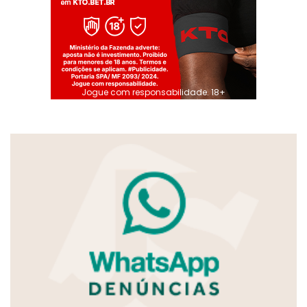
Jogue com responsabilidade. 18+