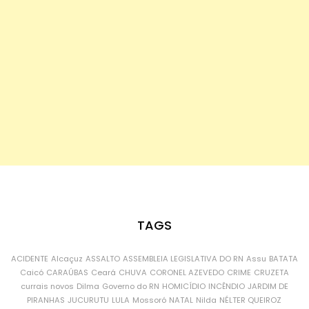
TAGS
ACIDENTE
Alcaçuz
ASSALTO
ASSEMBLEIA LEGISLATIVA DO RN
Assu
BATATA
Caicó
CARAÚBAS
Ceará
CHUVA
CORONEL AZEVEDO
CRIME
CRUZETA
currais novos
Dilma
Governo do RN
HOMICÍDIO
INCÊNDIO
JARDIM DE
PIRANHAS
JUCURUTU
LULA
Mossoró
NATAL
Nilda
NÉLTER QUEIROZ