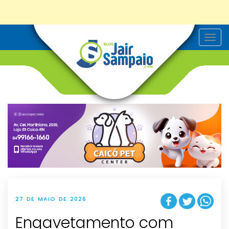
T
o
g
g
l
e
n
a
v
i
g
a
t
i
o
n
27 DE MAIO DE 2026
Engavetamento com