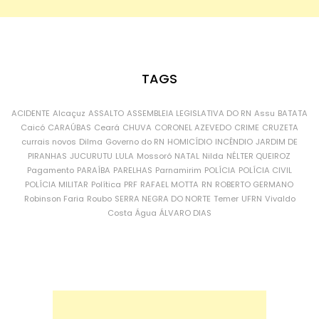
TAGS
ACIDENTE
Alcaçuz
ASSALTO
ASSEMBLEIA LEGISLATIVA DO RN
Assu
BATATA
Caicó
CARAÚBAS
Ceará
CHUVA
CORONEL AZEVEDO
CRIME
CRUZETA
currais novos
Dilma
Governo do RN
HOMICÍDIO
INCÊNDIO
JARDIM DE
PIRANHAS
JUCURUTU
LULA
Mossoró
NATAL
Nilda
NÉLTER QUEIROZ
Pagamento
PARAÍBA
PARELHAS
Parnamirim
POLÍCIA
POLÍCIA CIVIL
POLÍCIA MILITAR
Política
PRF
RAFAEL MOTTA
RN
ROBERTO GERMANO
Robinson Faria
Roubo
SERRA NEGRA DO NORTE
Temer
UFRN
Vivaldo
Costa
Água
ÁLVARO DIAS