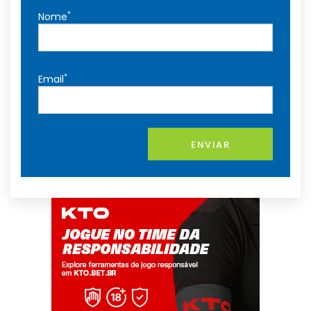
*
Nome
*
Email
ENVIAR