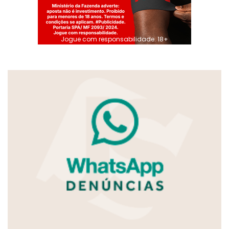
Jogue com responsabilidade. 18+