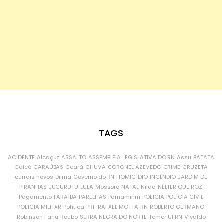
TAGS
ACIDENTE
Alcaçuz
ASSALTO
ASSEMBLEIA LEGISLATIVA DO RN
Assu
BATATA
Caicó
CARAÚBAS
Ceará
CHUVA
CORONEL AZEVEDO
CRIME
CRUZETA
currais novos
Dilma
Governo do RN
HOMICÍDIO
INCÊNDIO
JARDIM DE
PIRANHAS
JUCURUTU
LULA
Mossoró
NATAL
Nilda
NÉLTER QUEIROZ
Pagamento
PARAÍBA
PARELHAS
Parnamirim
POLÍCIA
POLÍCIA CIVIL
POLÍCIA MILITAR
Política
PRF
RAFAEL MOTTA
RN
ROBERTO GERMANO
Robinson Faria
Roubo
SERRA NEGRA DO NORTE
Temer
UFRN
Vivaldo