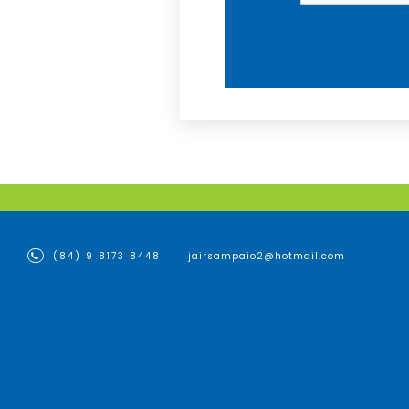
(84) 9 8173 8448
jairsampaio2@hotmail.com