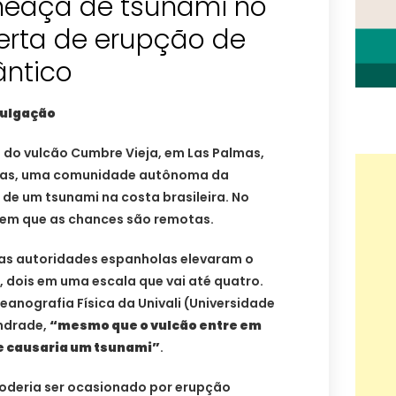
meaça de tsunami no
lerta de erupção de
ântico
vulgação
 do vulcão Cumbre Vieja, em Las Palmas,
árias, uma comunidade autônoma da
de um tsunami na costa brasileira. No
zem que as chances são remotas.
s autoridades espanholas elevaram o
o, dois em uma escala que vai até quatro.
anografia Física da Univali (Universidade
Andrade,
“mesmo que o vulcão entre em
ue causaria um tsunami”
.
deria ser ocasionado por erupção