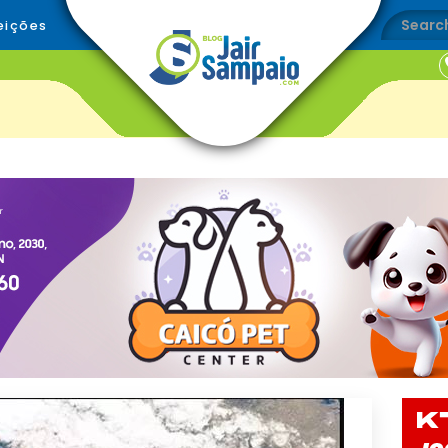
eições