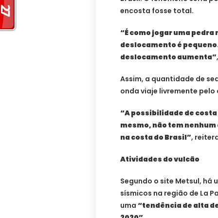
encosta fosse total.
“É como jogar uma pedra 
deslocamento é pequeno. 
deslocamento aumenta”
Assim, a quantidade de se
onda viaje livremente pelo
“A possibilidade de costa 
mesmo, não tem nenhum do
na costa do Brasil”
, reiter
Atividades do vulcão
Segundo o site Metsul, há
sísmicos na região de La P
uma
“tendência de alta d
2020”
.