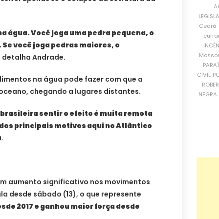
A
LEGISL
Ceará
na água. Você joga uma pedra pequena, o
curra
Se você joga pedras maiores, o
INCÊ
Mosso
, detalha Andrade.
PARA
CIVIL
PO
dimentos na água pode fazer com que a
ROBE
 oceano, chegando a lugares distantes.
NEGRA 
brasileira sentir o efeito é muita remota
s principais motivos aqui no Atlântico
a.
 um aumento significativo nos movimentos
ala desde sábado (13), o que represente
esde 2017 e ganhou maior força desde