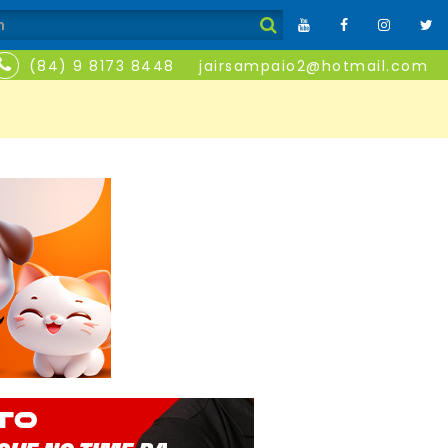
(84) 9 8173 8448
jairsampaio2@hotmail.com