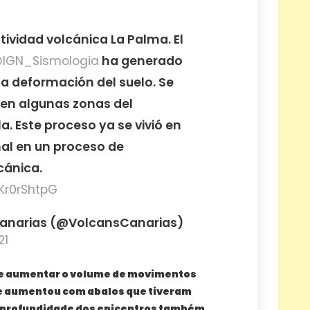
tividad volcánica La Palma. El
IGN_Sismologia
ha generado
a deformación del suelo. Se
en algunas zonas del
la. Este proceso ya se vivió en
rmal en un proceso de
cánica.
hKr0rShtpG
Canarias (@VolcansCanarias)
21
de aumentar o volume de movimentos
de aumentou com abalos que tiveram
A profundidade dos epicentros também