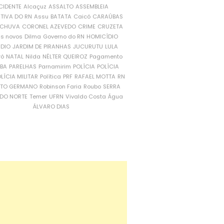
CIDENTE
Alcaçuz
ASSALTO
ASSEMBLEIA
ATIVA DO RN
Assu
BATATA
Caicó
CARAÚBAS
CHUVA
CORONEL AZEVEDO
CRIME
CRUZETA
is novos
Dilma
Governo do RN
HOMICÍDIO
NDIO
JARDIM DE PIRANHAS
JUCURUTU
LULA
ró
NATAL
Nilda
NÉLTER QUEIROZ
Pagamento
ÍBA
PARELHAS
Parnamirim
POLÍCIA
POLÍCIA
LÍCIA MILITAR
Política
PRF
RAFAEL MOTTA
RN
RTO GERMANO
Robinson Faria
Roubo
SERRA
DO NORTE
Temer
UFRN
Vivaldo Costa
Água
ÁLVARO DIAS