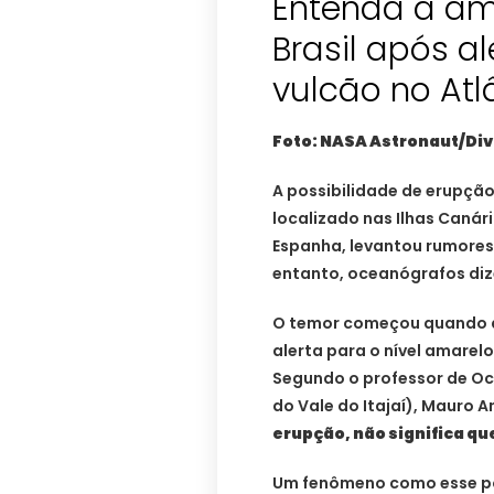
Entenda a a
Brasil após a
vulcão no Atl
Foto: NASA Astronaut/Di
A possibilidade de erupção
localizado nas Ilhas Can
Espanha, levantou rumores 
entanto, oceanógrafos di
O temor começou quando a
alerta para o nível amarel
Segundo o professor de Oce
do Vale do Itajaí), Mauro 
erupção, não significa q
Um fenômeno como esse po