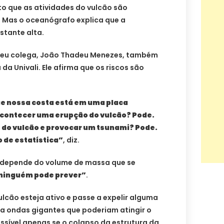
to que as atividades do vulcão são
 Mas o oceanógrafo explica que a
stante alta.
seu colega, João Thadeu Menezes, também
a Univali. Ele afirma que os riscos são
e nossa costa está em uma placa
acontecer uma erupção do vulcão? Pode.
 do vulcão e provocar um tsunami? Pode.
 de estatística”
, diz.
depende do volume de massa que se
 ninguém pode prever”
.
lcão esteja ativo e passe a expelir alguma
ia ondas gigantes que poderiam atingir o
ossível apenas se o colapso da estrutura da