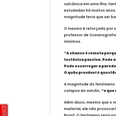
vulcânica em uma ilha, tan
estudadas há muitos anos.
magnitude teria que ser ba
O mesmo é reforçado por 
professor de Oceanografia d
mínimos.
“A chance é remota porqu
tectônica passiva. Pode 
Pode escorregar a parede
O quão provável é questão
A magnitude do fenômeno 
colapsa do vulcão,
“o que
Além disso, mesmo que o vu
material, ele não provocar
Brasil. O fenômeno seria p