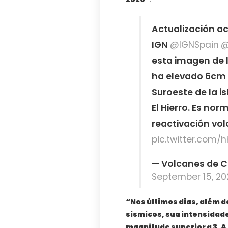
Actualización ac
IGN
@IGNSpain
@
esta imagen de l
ha elevado 6cm 
Suroeste de la is
El Hierro. Es no
reactivación vol
pic.twitter.com/
— Volcanes de 
September 15, 20
“Nos últimos dias, além 
sísmicos, sua intensida
magnitude superior a 3. 