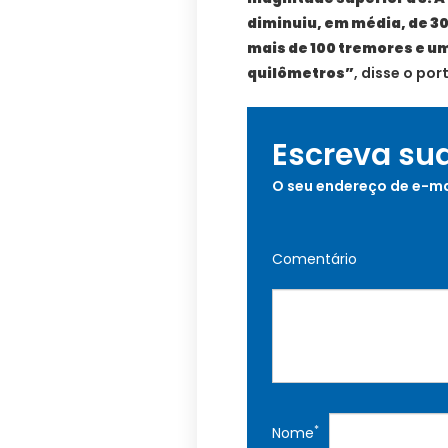
diminuiu, em média, de 30
mais de 100 tremores e u
quilômetros”
, disse o port
Escreva su
O seu endereço de e-ma
Comentário
*
Nome