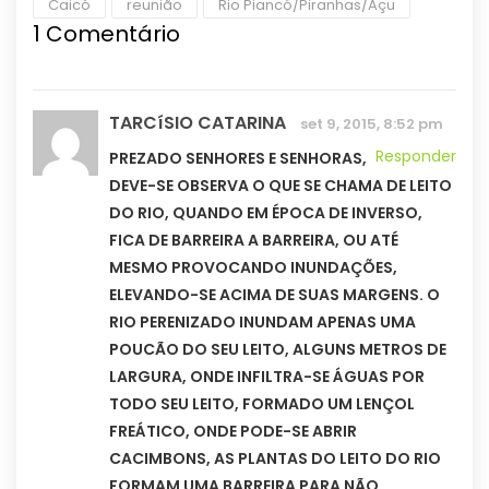
Caicó
reunião
Rio Piancó/Piranhas/Açu
1
Comentário
TARCíSIO CATARINA
set 9, 2015, 8:52 pm
Responder
PREZADO SENHORES E SENHORAS,
DEVE-SE OBSERVA O QUE SE CHAMA DE LEITO
DO RIO, QUANDO EM ÉPOCA DE INVERSO,
FICA DE BARREIRA A BARREIRA, OU ATÉ
MESMO PROVOCANDO INUNDAÇÕES,
ELEVANDO-SE ACIMA DE SUAS MARGENS. O
RIO PERENIZADO INUNDAM APENAS UMA
POUCÃO DO SEU LEITO, ALGUNS METROS DE
LARGURA, ONDE INFILTRA-SE ÁGUAS POR
TODO SEU LEITO, FORMADO UM LENÇOL
FREÁTICO, ONDE PODE-SE ABRIR
CACIMBONS, AS PLANTAS DO LEITO DO RIO
FORMAM UMA BARREIRA PARA NÃO