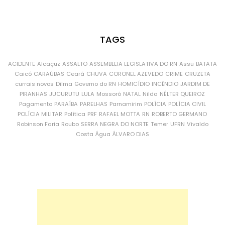
TAGS
ACIDENTE
Alcaçuz
ASSALTO
ASSEMBLEIA LEGISLATIVA DO RN
Assu
BATATA
Caicó
CARAÚBAS
Ceará
CHUVA
CORONEL AZEVEDO
CRIME
CRUZETA
currais novos
Dilma
Governo do RN
HOMICÍDIO
INCÊNDIO
JARDIM DE
PIRANHAS
JUCURUTU
LULA
Mossoró
NATAL
Nilda
NÉLTER QUEIROZ
Pagamento
PARAÍBA
PARELHAS
Parnamirim
POLÍCIA
POLÍCIA CIVIL
POLÍCIA MILITAR
Política
PRF
RAFAEL MOTTA
RN
ROBERTO GERMANO
Robinson Faria
Roubo
SERRA NEGRA DO NORTE
Temer
UFRN
Vivaldo
Costa
Água
ÁLVARO DIAS