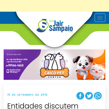
T
o
g
g
l
e
n
a
v
i
g
a
t
i
o
n
15 DE SETEMBRO DE 2015
Entidades discutem