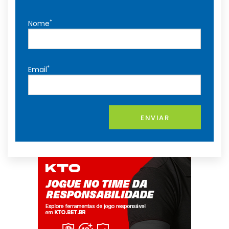
*
Nome
*
Email
ENVIAR