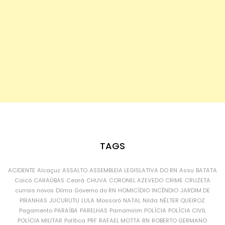
TAGS
ACIDENTE
Alcaçuz
ASSALTO
ASSEMBLEIA LEGISLATIVA DO RN
Assu
BATATA
Caicó
CARAÚBAS
Ceará
CHUVA
CORONEL AZEVEDO
CRIME
CRUZETA
currais novos
Dilma
Governo do RN
HOMICÍDIO
INCÊNDIO
JARDIM DE
PIRANHAS
JUCURUTU
LULA
Mossoró
NATAL
Nilda
NÉLTER QUEIROZ
Pagamento
PARAÍBA
PARELHAS
Parnamirim
POLÍCIA
POLÍCIA CIVIL
POLÍCIA MILITAR
Política
PRF
RAFAEL MOTTA
RN
ROBERTO GERMANO