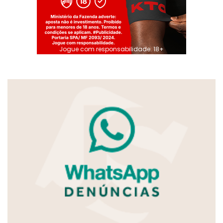
Jogue com responsabilidade. 18+