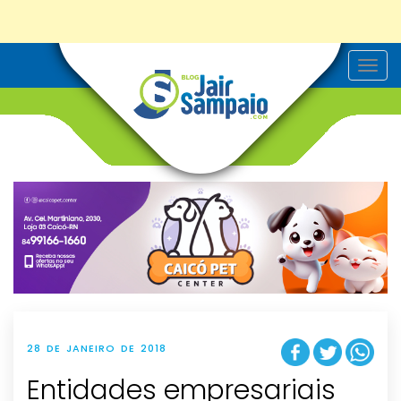
T
o
g
g
l
e
n
a
v
i
g
a
t
i
o
n
28 DE JANEIRO DE 2018
Entidades empresariais