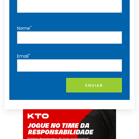
*
Nome
*
Email
ENVIAR