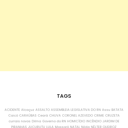
TAGS
ACIDENTE
Alcaçuz
ASSALTO
ASSEMBLEIA LEGISLATIVA DO RN
Assu
BATATA
Caicó
CARAÚBAS
Ceará
CHUVA
CORONEL AZEVEDO
CRIME
CRUZETA
currais novos
Dilma
Governo do RN
HOMICÍDIO
INCÊNDIO
JARDIM DE
PIRANHAS
JUCURUTU
LULA
Mossoró
NATAL
Nilda
NÉLTER QUEIROZ