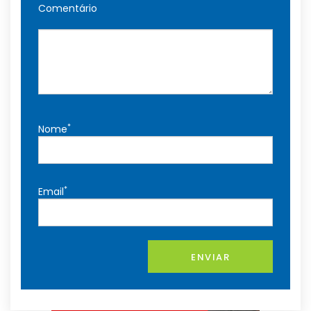
Comentário
*
Nome
*
Email
ENVIAR