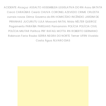
ACIDENTE
Alcaçuz
ASSALTO
ASSEMBLEIA LEGISLATIVA DO RN
Assu
BATATA
Caicó
CARAÚBAS
Ceará
CHUVA
CORONEL AZEVEDO
CRIME
CRUZETA
currais novos
Dilma
Governo do RN
HOMICÍDIO
INCÊNDIO
JARDIM DE
PIRANHAS
JUCURUTU
LULA
Mossoró
NATAL
Nilda
NÉLTER QUEIROZ
Pagamento
PARAÍBA
PARELHAS
Parnamirim
POLÍCIA
POLÍCIA CIVIL
POLÍCIA MILITAR
Política
PRF
RAFAEL MOTTA
RN
ROBERTO GERMANO
Robinson Faria
Roubo
SERRA NEGRA DO NORTE
Temer
UFRN
Vivaldo
Costa
Água
ÁLVARO DIAS