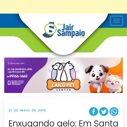
T
o
g
g
l
e
n
a
v
i
g
a
t
i
o
n
21 DE MAIO DE 2016
Enxugando gelo: Em Santa