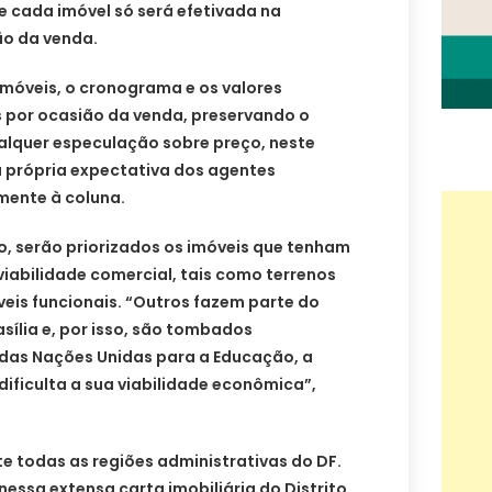
e cada imóvel só será efetivada na
ão da venda.
imóveis, o cronograma e os valores
 por ocasião da venda, preservando o
lquer especulação sobre preço, neste
 própria expectativa dos agentes
mente à coluna.
o, serão priorizados os imóveis que tenham
viabilidade comercial, tais como terrenos
eis funcionais. “Outros fazem parte do
sília e, por isso, são tombados
das Nações Unidas para a Educação, a
 dificulta a sua viabilidade econômica”,
e todas as regiões administrativas do DF.
essa extensa carta imobiliária do Distrito