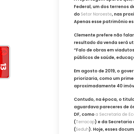
Federal, um dos terrenos d
do
Setor Noroeste
, nas pro
Apenas esse patrimônio est
Clemente prefere não fala
resultado da venda será ut
“Falo de obras em viadutos
públicos de saúde, educaç
Em agosto de 2019, o gove
priorizaria, como um prime
aproximadamente 40 imóvei
Contudo, na época, o titula
aguardava pareceres de ór
DF, como
a Secretaria de E
(
Terracap
) e da Secretari
(
Seduh
). Hoje, esses docu