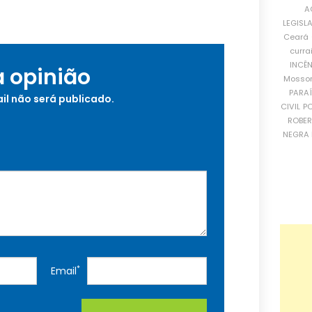
A
LEGISL
Ceará
curra
INCÊ
a opinião
Mosso
PARA
il não será publicado.
CIVIL
PO
ROBE
NEGRA 
*
Email