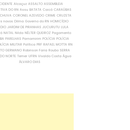
CIDENTE
Alcaçuz
ASSALTO
ASSEMBLEIA
ATIVA DO RN
Assu
BATATA
Caicó
CARAÚBAS
CHUVA
CORONEL AZEVEDO
CRIME
CRUZETA
is novos
Dilma
Governo do RN
HOMICÍDIO
NDIO
JARDIM DE PIRANHAS
JUCURUTU
LULA
ró
NATAL
Nilda
NÉLTER QUEIROZ
Pagamento
ÍBA
PARELHAS
Parnamirim
POLÍCIA
POLÍCIA
LÍCIA MILITAR
Política
PRF
RAFAEL MOTTA
RN
RTO GERMANO
Robinson Faria
Roubo
SERRA
DO NORTE
Temer
UFRN
Vivaldo Costa
Água
ÁLVARO DIAS