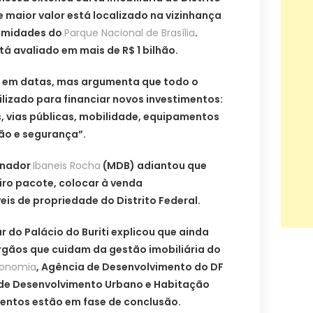
e maior valor está localizado na vizinhança
ximidades do
Parque Nacional de Brasília
.
á avaliado em mais de R$ 1 bilhão.
r em datas, mas argumenta que todo o
ilizado para financiar novos investimentos:
, vias públicas, mobilidade, equipamentos
ão e segurança”.
rnador
Ibaneis Rocha
(MDB) adiantou que
iro pacote, colocar à venda
s de propriedade do Distrito Federal.
r do Palácio do Buriti explicou que ainda
gãos que cuidam da gestão imobiliária do
conomia
, Agência de Desenvolvimento do DF
a de Desenvolvimento Urbano e Habitação
mentos estão em fase de conclusão.