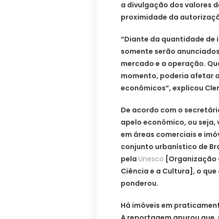
a divulgação dos valores d
proximidade da autorizaç
“Diante da quantidade de 
somente serão anunciados
mercado e a operação. Qua
momento, poderia afetar a
econômicos”, explicou Cle
De acordo com o secretári
apelo econômico, ou seja, 
em áreas comerciais e imóv
conjunto urbanístico de Bra
pela
Unesco
[Organização 
Ciência e a Cultura], o que
ponderou.
Há imóveis em praticament
A reportagem apurou que, n