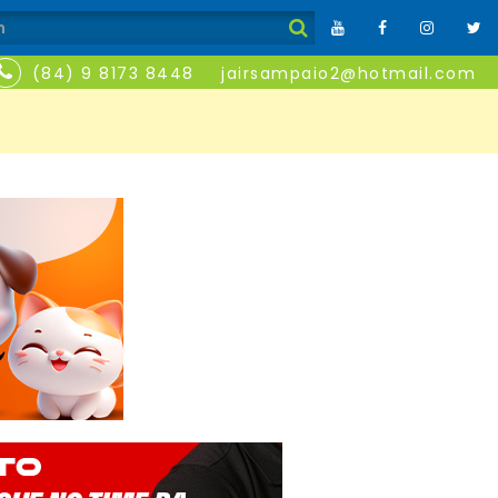
(84) 9 8173 8448
jairsampaio2@hotmail.com