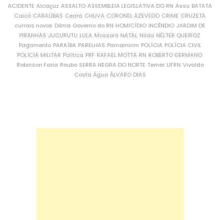
ACIDENTE
Alcaçuz
ASSALTO
ASSEMBLEIA LEGISLATIVA DO RN
Assu
BATATA
Caicó
CARAÚBAS
Ceará
CHUVA
CORONEL AZEVEDO
CRIME
CRUZETA
currais novos
Dilma
Governo do RN
HOMICÍDIO
INCÊNDIO
JARDIM DE
PIRANHAS
JUCURUTU
LULA
Mossoró
NATAL
Nilda
NÉLTER QUEIROZ
Pagamento
PARAÍBA
PARELHAS
Parnamirim
POLÍCIA
POLÍCIA CIVIL
POLÍCIA MILITAR
Política
PRF
RAFAEL MOTTA
RN
ROBERTO GERMANO
Robinson Faria
Roubo
SERRA NEGRA DO NORTE
Temer
UFRN
Vivaldo
Costa
Água
ÁLVARO DIAS