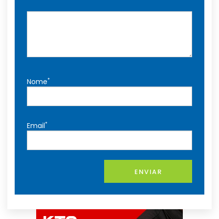
*
Nome
*
Email
ENVIAR