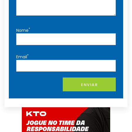
*
Nome
*
Email
ENVIAR