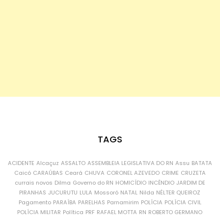
TAGS
ACIDENTE
Alcaçuz
ASSALTO
ASSEMBLEIA LEGISLATIVA DO RN
Assu
BATATA
Caicó
CARAÚBAS
Ceará
CHUVA
CORONEL AZEVEDO
CRIME
CRUZETA
currais novos
Dilma
Governo do RN
HOMICÍDIO
INCÊNDIO
JARDIM DE
PIRANHAS
JUCURUTU
LULA
Mossoró
NATAL
Nilda
NÉLTER QUEIROZ
Pagamento
PARAÍBA
PARELHAS
Parnamirim
POLÍCIA
POLÍCIA CIVIL
POLÍCIA MILITAR
Política
PRF
RAFAEL MOTTA
RN
ROBERTO GERMANO