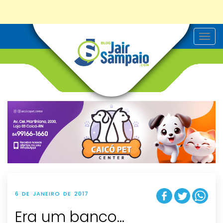
T
o
g
g
l
e
n
a
v
i
g
a
t
i
o
n
6 DE JANEIRO DE 2017
Era um banco…