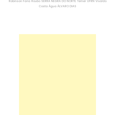
Robinson Faria
Roubo
SERRA NEGRA DO NORTE
Temer
UFRN
Vivaldo
Costa
Água
ÁLVARO DIAS