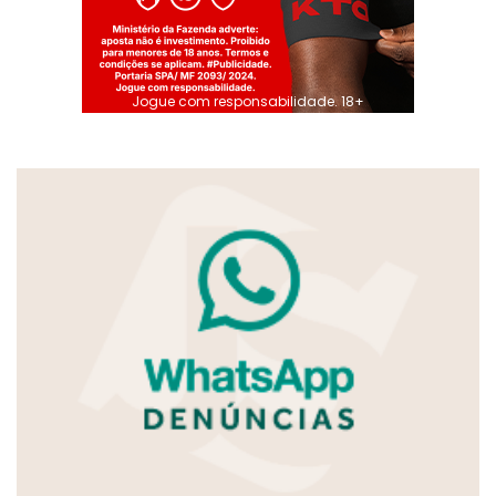
Jogue com responsabilidade. 18+