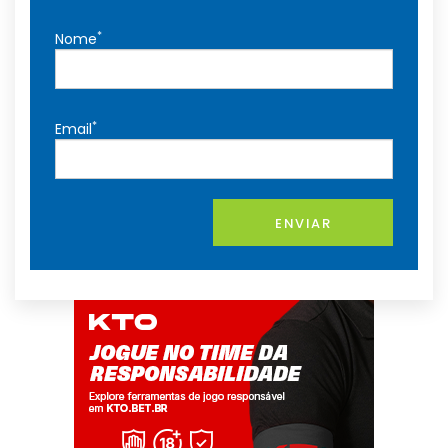
*
Nome
*
Email
ENVIAR